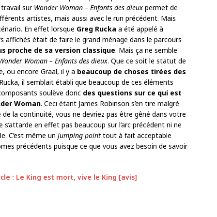
 travail sur
Wonder Woman – Enfants des dieux
permet de
fférents artistes, mais aussi avec le run précédent. Mais
cénario. En effet lorsque
Greg Rucka
a été appelé à
ifs affichés était de faire le grand ménage dans le parcours
us proche de sa version classique
. Mais ça ne semble
Wonder Woman – Enfants des dieux
. Que ce soit le statut de
e, ou encore Graal, il y a
beaucoup de choses tirées des
e Rucka, il semblait établi que beaucoup de ces éléments
s composants soulève donc
des questions sur ce qui est
onder Woman
. Ceci étant James Robinson s’en tire malgré
é de la continuité, vous ne devriez pas être gêné dans votre
 s’attarde en effet pas beaucoup sur l’arc précédent ni ne
ble. C’est même un
jumping point
tout à fait acceptable
4 tomes précédents puisque ce que vous avez besoin de savoir
le : Le King est mort, vive le King [avis]