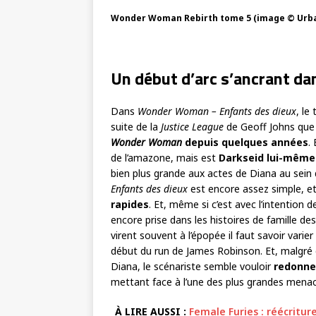
Wonder Woman Rebirth tome 5 (image © Urb
Un début d’arc s’ancrant da
Dans
Wonder Woman – Enfants des dieux
, le
suite de la
Justice League
de Geoff Johns q
Wonder Woman
depuis quelques années
.
de l’amazone, mais est
Darkseid lui-même
bien plus grande aux actes de Diana au sein d
Enfants des dieux
est encore assez simple, e
rapides
. Et, même si c’est avec l’intention d
encore prise dans les histoires de famille de
virent souvent à l’épopée il faut savoir varier 
début du run de James Robinson. Et, malgré de
Diana, le scénariste semble vouloir
redonne
mettant face à l’une des plus grandes menace
À LIRE AUSSI :
Female Furies : réécritu