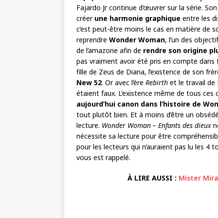
Fajardo Jr continue d’œuvrer sur la série. Son
créer
une harmonie graphique
entre les di
c’est peut-être moins le cas en matière de s
reprendre
Wonder Woman
, l’un des object
de l’amazone afin de
rendre son origine pl
pas vraiment avoir été pris en compte dans
fille de Zeus de Diana, l’existence de son frèr
New 52
. Or avec l’ère
Rebirth
et le travail d
étaient faux. L’existence même de tous ce
aujourd’hui canon dans l’histoire de W
tout plutôt bien. Et à moins d’être un obséd
lecture.
Wonder Woman – Enfants des dieux
ne
nécessite sa lecture pour être compréhensi
pour les lecteurs qui n’auraient pas lu les 
vous est rappelé.
À LIRE AUSSI :
Mister Mirac