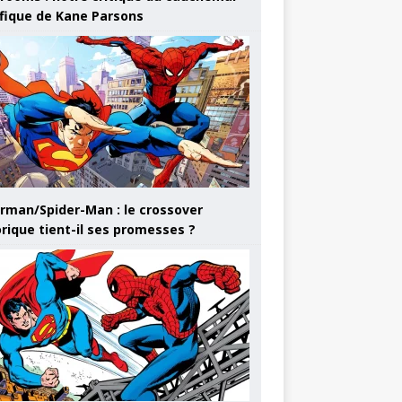
ifique de Kane Parsons
rman/Spider-Man : le crossover
orique tient-il ses promesses ?