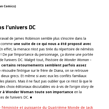
an Comics)
ns l’univers DC
 travail de James Robinson semble plus s’inscrire dans la
ue comme
une suite de ce qui nous a été proposé avec
 En effet, la menace n’est pas tirée du répertoire de némésis
! De par l’importance du personnage, ça donne une portée
e l’univers DC. Malgré tout, l’histoire de
Wonder Woman –
t
certains retournements semblent parfois assez
e résoudre l’intrigue sur le frère de Diana, on se retrouve
s dieux grecs. Et même si avec eux les conflits familiaux
les plaisirs. Mais il ne faut pas oublier que ce n’est là que le
s choix éditoriaux discutables vis-à-vis de l’
origin story
de
r à Wonder Woman toute son importance
en la
s de l’univers DC. ■
re féministe et puissante du Quatrième Monde de Jack