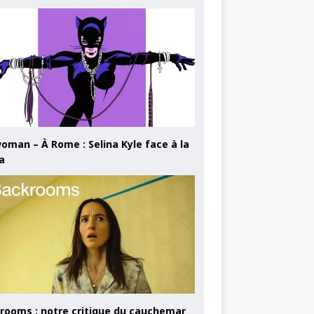
oman – À Rome : Selina Kyle face à la
a
rooms : notre critique du cauchemar