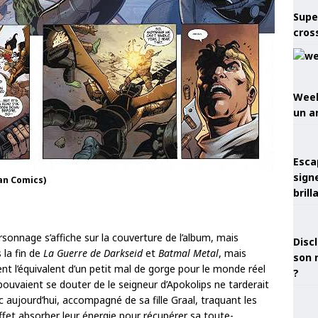
Supe
cros
Week
un a
Esca
sign
an Comics)
brill
rsonnage s’affiche sur la couverture de l’album, mais
Discl
 la fin de
La Guerre de Darkseid
et
Batmal Metal
, mais
son 
t l’équivalent d’un petit mal de gorge pour le monde réel
?
ouvaient se douter de le seigneur d’Apokolips ne tarderait
 aujourd’hui, accompagné de sa fille Graal, traquant les
fet absorber leur énergie pour récupérer sa toute-