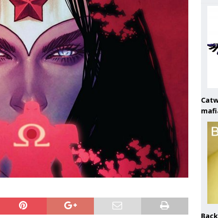
Catw
mafi
Back