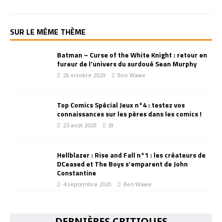
SUR LE MÊME THÈME
Batman – Curse of the White Knight : retour en
fureur de l’univers du surdoué Sean Murphy
26 octobre 2020
Ben Wawe
Top Comics Spécial Jeux n°4 : testez vos
connaissances sur les pères dans les comics !
23 août 2020
JB
Hellblazer : Rise and Fall n°1 : les créateurs de
DCeased et The Boys s’emparent de John
Constantine
4 septembre 2020
Ben Wawe
DERNIÈRES CRITIQUES