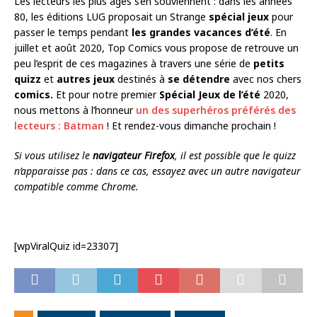
Les lecteurs les plus âgés s’en souviennent : dans les années
80, les éditions LUG proposait un Strange
spécial jeux
pour
passer le temps pendant
les grandes vacances d’été
. En
juillet et août 2020, Top Comics vous propose de retrouve un
peu l’esprit de ces magazines à travers une série de
petits
quizz
et
autres jeux
destinés à
se détendre
avec nos chers
comics
.
Et pour notre premier
Spécial Jeux
de l’été
2020,
nous mettons à l’honneur
un des superhéros préférés des
lecteurs : Batman
! Et rendez-vous dimanche prochain !
Si vous utilisez le
navigateur Firefox
, il est possible que le quizz
n’apparaisse pas : dans ce cas, essayez avec un autre navigateur
compatible comme Chrome.
[wpViralQuiz id=23307]