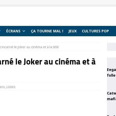
ÉCRANS
ÇA TOURNE MAL !
JEUX
CULTURES POP
 incarné le Joker au cinéma et à la télé
arné le Joker au cinéma et à
Eega 
foll
ans
,
Listes
Catw
mafi