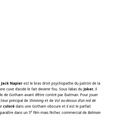
,
Jack Napier
est le bras droit psychopathe du patron de la
e cuve d’acide le fait devenir fou. Sous l’alias du
Joker
, il
ille de Gotham avant d’être contré par Batman. Pour jouer
acteur principal de
Shinning
et de
Vol au-dessus d’un nid de
r coloré
dans une Gotham obscure et il est le parfait
e
pparaître dans un 5
film mais l’échec commercial de
Batman