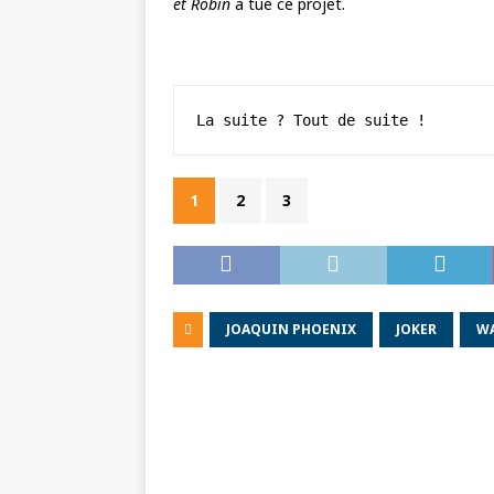
et Robin
a tué ce projet.
La suite ? Tout de suite !
1
2
3
JOAQUIN PHOENIX
JOKER
WA