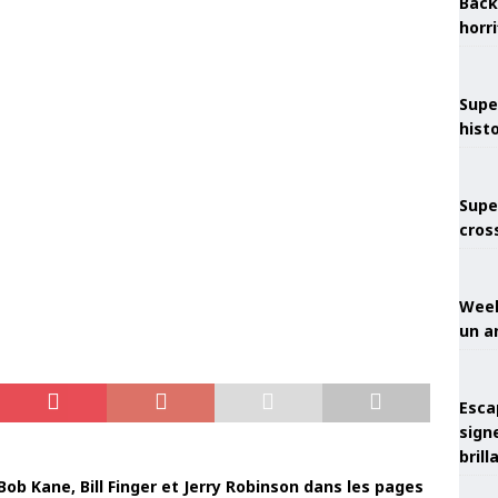
Back
horr
Supe
hist
Supe
cros
Week
un a
Esca
sign
brill
Bob Kane, Bill Finger et Jerry Robinson dans les pages