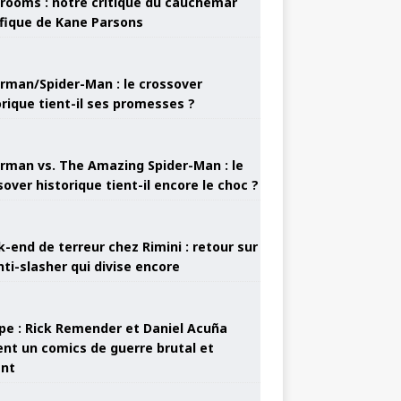
rooms : notre critique du cauchemar
ifique de Kane Parsons
rman/Spider-Man : le crossover
orique tient-il ses promesses ?
rman vs. The Amazing Spider-Man : le
sover historique tient-il encore le choc ?
-end de terreur chez Rimini : retour sur
nti-slasher qui divise encore
pe : Rick Remender et Daniel Acuña
ent un comics de guerre brutal et
ant