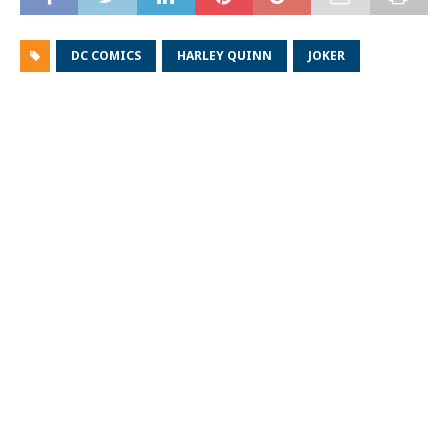
DC COMICS
HARLEY QUINN
JOKER