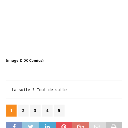
(image © DC Comics)
La suite ? Tout de suite !
1
2
3
4
5