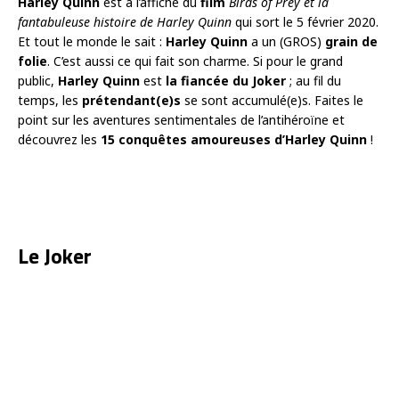
Harley Quinn
est à l’affiche du
film
Birds of Prey et la
fantabuleuse histoire de Harley Quinn
qui sort le 5 février 2020.
Et tout le monde le sait :
Harley Quinn
a un (GROS)
grain de
folie
. C’est aussi ce qui fait son charme. Si pour le grand
public,
Harley Quinn
est
la fiancée du Joker
; au fil du
temps, les
prétendant(e)s
se sont accumulé(e)s. Faites le
point sur les aventures sentimentales de l’antihéroïne et
découvrez les
15 conquêtes amoureuses d’Harley Quinn
!
Le Joker