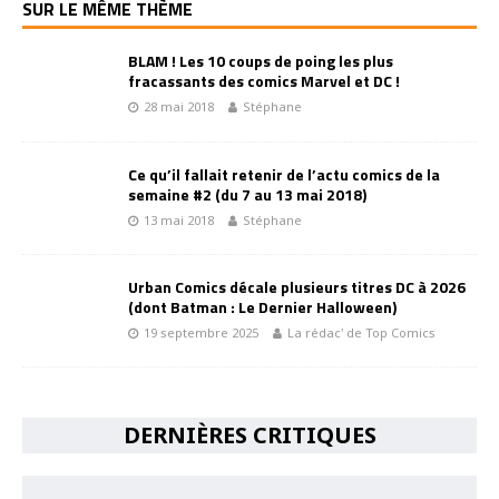
SUR LE MÊME THÈME
BLAM ! Les 10 coups de poing les plus
fracassants des comics Marvel et DC !
28 mai 2018
Stéphane
Ce qu’il fallait retenir de l’actu comics de la
semaine #2 (du 7 au 13 mai 2018)
13 mai 2018
Stéphane
Urban Comics décale plusieurs titres DC à 2026
(dont Batman : Le Dernier Halloween)
19 septembre 2025
La rédac' de Top Comics
DERNIÈRES CRITIQUES