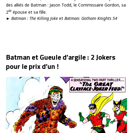
des alliés de Batman : Jason Todd, le Commissaire Gordon, sa
de
2
épouse et sa fille.
►
Batman : The Killing Joke
et
Batman: Gotham Knights 54
Batman et Gueule d’argile : 2 Jokers
pour le prix d’un !