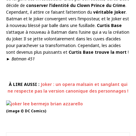
décide de
conserver l’identité du Clown Prince du Crime
.
Cependant, il attire ce faisant l’attention du
véritable Joker
.
Batman et le Joker convergent vers l’imposteur, et le Joker est
à nouveau blessé par balle dans une fusillade.
Curtis Base
s’attaque à nouveau à Batman dans l’usine qui a vu la création
du Joker. Il se jette volontairement dans les cuves d’acides
pour parachever sa transformation. Cependant, les acides
sont devenus plus puissants et
Curtis Base trouve la mort
!
►
Batman 451
À LIRE AUSSI :
Joker : un opera malsain et sanglant qui
ne respecte pas la version canonique des personnages !
(image © DC Comics)