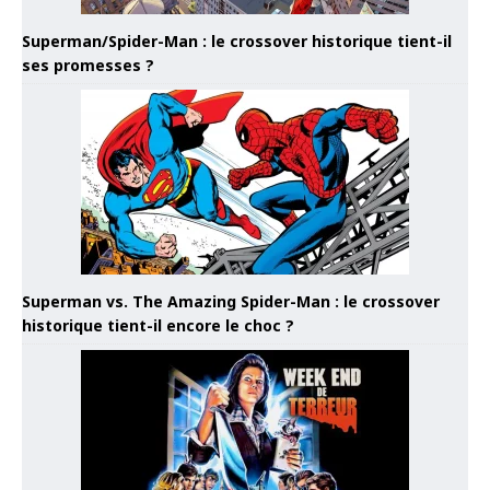
Superman/Spider-Man : le crossover historique tient-il
ses promesses ?
Superman vs. The Amazing Spider-Man : le crossover
historique tient-il encore le choc ?