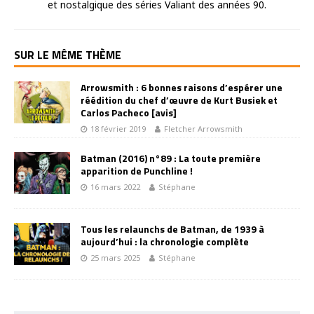
et nostalgique des séries Valiant des années 90.
SUR LE MÊME THÈME
Arrowsmith : 6 bonnes raisons d’espérer une
réédition du chef d’œuvre de Kurt Busiek et
Carlos Pacheco [avis]
18 février 2019
Fletcher Arrowsmith
Batman (2016) n°89 : La toute première
apparition de Punchline !
16 mars 2022
Stéphane
Tous les relaunchs de Batman, de 1939 à
aujourd’hui : la chronologie complète
25 mars 2025
Stéphane