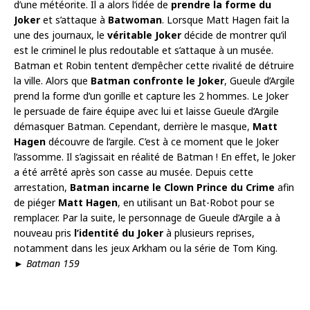
d’une météorite. Il a alors l’idée de
prendre la forme du
Joker
et s’attaque à
Batwoman
. Lorsque Matt Hagen fait la
une des journaux, le
véritable Joker
décide de montrer qu’il
est le criminel le plus redoutable et s’attaque à un musée.
Batman et Robin tentent d’empêcher cette rivalité de détruire
la ville. Alors que
Batman confronte le Joker
, Gueule d’Argile
prend la forme d’un gorille et capture les 2 hommes. Le Joker
le persuade de faire équipe avec lui et laisse Gueule d’Argile
démasquer Batman. Cependant, derrière le masque,
Matt
Hagen
découvre de l’argile. C’est à ce moment que le Joker
l’assomme. Il s’agissait en réalité de Batman ! En effet, le Joker
a été arrêté après son casse au musée. Depuis cette
arrestation,
Batman incarne le Clown Prince du Crime
afin
de piéger
Matt Hagen
, en utilisant un Bat-Robot pour se
remplacer. Par la suite, le personnage de Gueule d’Argile a à
nouveau pris
l’identité du Joker
à plusieurs reprises,
notamment dans les jeux Arkham ou la série de Tom King.
►
Batman 159