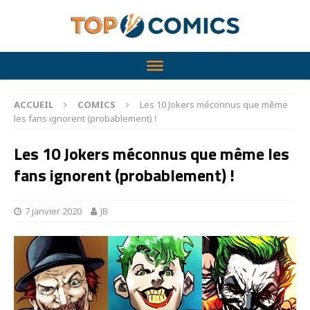
ACCUEIL
COMICS
Les 10 Jokers méconnus que même
les fans ignorent (probablement) !
Les 10 Jokers méconnus que même les
fans ignorent (probablement) !
7 janvier 2020
JB