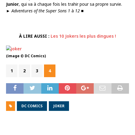
Junior
, qui va à chaque fois les trahir pour sa propre survie.
►
Adventures of the Super Sons 1
à
12
■
À LIRE AUSSI :
Les 10 Jokers les plus dingues !
(image © DC Comics)
1
2
3
4
DC COMICS
JOKER