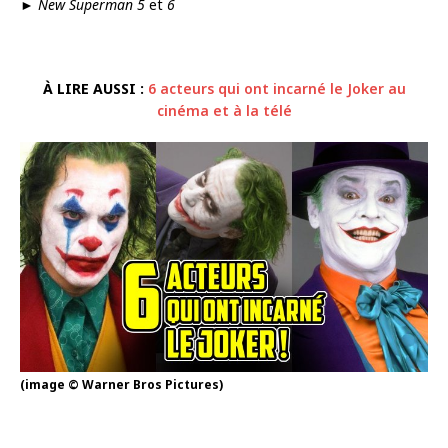
►
New Superman 5
et
6
À LIRE AUSSI :
6 acteurs qui ont incarné le Joker au
cinéma et à la télé
(image © Warner Bros Pictures)