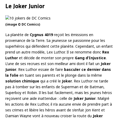
Le Joker Junior
(image © DC Comics)
La planète de
Cygnus 4019
reçoit les émissions en
provenance de la Terre. Sa jeunesse se passionne pour les
superhéros qui défendent cette planète. Cependant, un enfant
prend un autre modèle, Lex Luthor. Il se renomme donc
Rex
Luthor
et décide de monter son propre
Gang d’Injustice
.
L’une de ses recrues est son meilleur ami dont il fait un
Joker
Junior
. Rex Luthor essaie de faire
basculer ce dernier dans
la folie
en tuant ses parents et le plonge dans la même
solution chimique
qui a créé le
Joker
. Rex Luthor ne tarde
pas à tomber sur les enfants de Superman et de Batman,
Superboy et Robin. Il les bat facilement, mais les jeunes héros
reçoivent une aide inattendue : celle de
Joker Junior
. Malgré
les actions de Rex Luthor, il n’a aucune envie de prendre part à
ses crimes et libère les héros avant de s’enfuir. Jon Kent et
Damian Wayne vont à nouveau croiser la route du
Joker