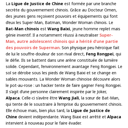
La
Ligue de Justice de Chine
est formée par une branche
secrète du gouvernement chinois. Grâce au Docteur Omen,
des jeunes gens reçoivent pouvoirs et équipements qui font
d’eux les Super-Man, Batman, Wonder Woman chinois. Le
Bat-Man chinois
est
Wang Baixi
, jeune homme replet mais
génie inventif. Il a notamment réussi à neutraliser
Super-
Man, autre adolescent chinois qui a hérité d’une partie
des pouvoirs de Superman
. Son physique peu héroïque fait
de lui le souffre-douleur de son rival direct,
Feng Rongpei
, qui
le défie. Ils se battent dans une arène constituée de lumière
solide. Cependant, l’environnement avantage Feng Rongpei. Le
sol se dérobe sous les pieds de Wang Baixi et se change en
sables mouvants. La Wonder Woman chinoise découvre alors
le pot-au-rose : un hacker tente de faire gagner Feng Rongpei.
Il s’agit d’une personne clairement inspirée par le Joker,
Alpaca
. Celle-ci s’avère être
Wang Jiali
, la sœur de Bat-Man,
qui tente de le soustraire à l’emprise du gouvernement chinois.
Elle échoue mais, bien plus tard, la
Ligue de Justice de
Chine
devient indépendante. Wang Biaxi est arrêté et
Alpaca
intervient à nouveau pour le faire évader.