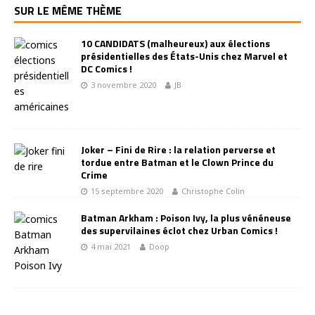
SUR LE MÊME THÈME
10 CANDIDATS (malheureux) aux élections
présidentielles des États-Unis chez Marvel et
DC Comics !
3 novembre 2020
JB
Joker – Fini de Rire : la relation perverse et
tordue entre Batman et le Clown Prince du
Crime
15 septembre 2020
Christophe Colin
Batman Arkham : Poison Ivy, la plus vénéneuse
des supervilaines éclot chez Urban Comics !
4 mai 2021
Doop