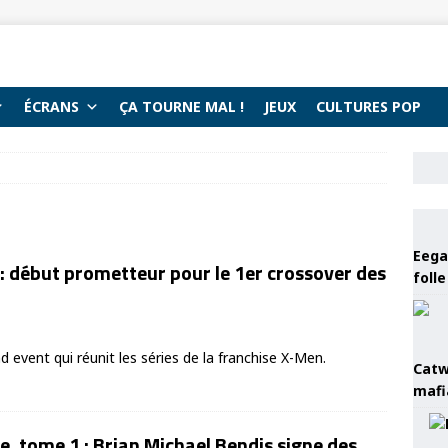
ÉCRANS
ÇA TOURNE MAL !
JEUX
CULTURES POP
Eega 
: début prometteur pour le 1er crossover des
foll
d event qui réunit les séries de la franchise X-Men.
Catw
mafi
e, tome 1 : Brian Michael Bendis signe des