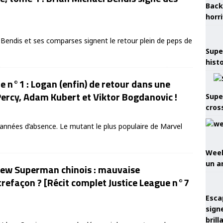
Back
horr
 Bendis et ses comparses signent le retour plein de peps de
Supe
hist
e n°1 : Logan (enfin) de retour dans une
Percy, Adam Kubert et Viktor Bogdanovic !
Supe
cros
 années d’absence. Le mutant le plus populaire de Marvel
Week
un a
New Superman chinois : mauvaise
refaçon ? [Récit complet Justice League n°7
Esca
sign
brill