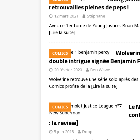
retrouvailles pleines de peps !
12 mars 2021
Stéphane
Avec ce 1er tome de Young Justice, Brian M.
[Lire la suite]
Wolverin
COMICS
double intrigue signée Benjamin 
20 février 2020
Ben Wawe
Wolverine retrouve une série solo après des
Comics profite de la
[Lire la suite]
Le 
COMICS
cont
: la review]
5 juin 2018
Doop