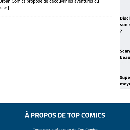
 Urban Comics propose de découvrir les aventures du
suite]
Discl
son 
?
Scary
beau
Super
moye
À PROPOS DE TOP COMICS
Contactez la rédaction de Top Comics