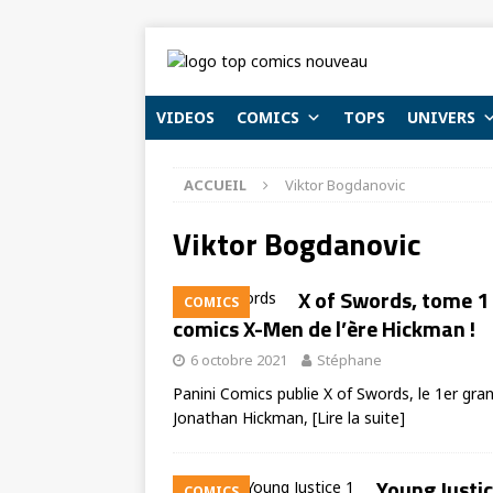
VIDEOS
COMICS
TOPS
UNIVERS
ACCUEIL
Viktor Bogdanovic
Viktor Bogdanovic
X of Swords, tome 1 
COMICS
comics X-Men de l’ère Hickman !
6 octobre 2021
Stéphane
Panini Comics publie X of Swords, le 1er gran
Jonathan Hickman,
[Lire la suite]
Young Justic
COMICS