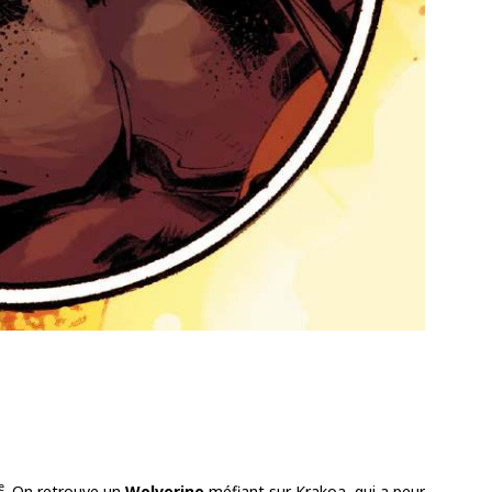
e
. On retrouve un
Wolverine
méfiant sur Krakoa, qui a peur