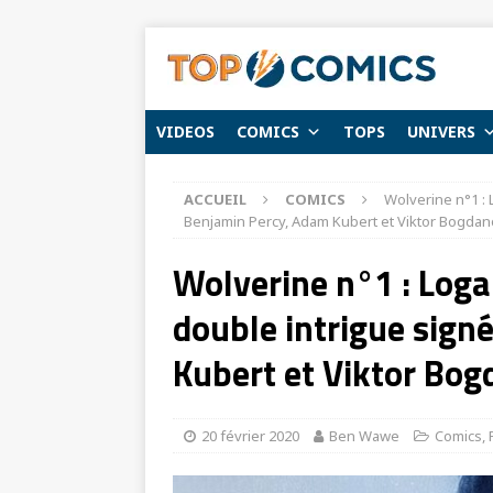
VIDEOS
COMICS
TOPS
UNIVERS
ACCUEIL
COMICS
Wolverine n°1 : 
Benjamin Percy, Adam Kubert et Viktor Bogdano
Wolverine n°1 : Loga
double intrigue sign
Kubert et Viktor Bog
20 février 2020
Ben Wawe
Comics
,