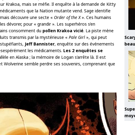
r Krakoa, mais se méfie. Il enquête à la demande de Kitty
es médicaments que la Nation mutante vend. Sage identifie
mais découvre une secte «
Order of the X
». Ces humains
es dévorer, pour « grandir ». Les superhéros s’en
umains consomment du
pollen Krakoa vicié
. La piste mène
Scary
duits transmis par la mystérieuse «
Pale Girl
», qui peut
beau
stupéfiants,
Jeff Bannister
, enquête sur des événements
d désespérément les médicaments.
Les 2 enquêtes se
lèle en Alaska ; la mémoire de Logan s’arrête là. Il est
 et Wolverine semble perdre ses souvenirs, comprenant que
Super
moye