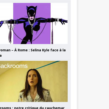
oman – À Rome : Selina Kyle face à la
a
rooms : notre critique du cauchemar