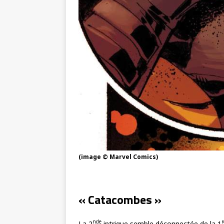
(image © Marvel Comics)
« Catacombes »
nde
r
La 2
intrigue semble déconnectée de la 1