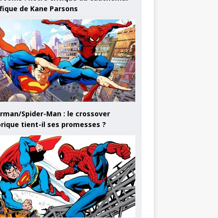
ifique de Kane Parsons
rman/Spider-Man : le crossover
orique tient-il ses promesses ?