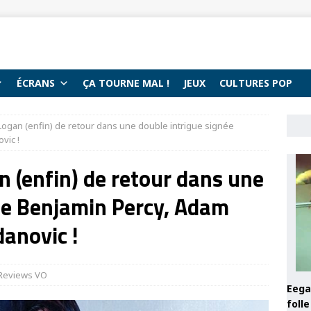
ÉCRANS
ÇA TOURNE MAL !
JEUX
CULTURES POP
Logan (enfin) de retour dans une double intrigue signée
vic !
n (enfin) de retour dans une
ée Benjamin Percy, Adam
danovic !
Reviews VO
Eega 
foll