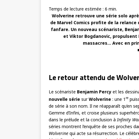
Temps de lecture estimée :
6
min.
Wolverine retrouve une série solo aprè
de Marvel Comics profite de la relance
fanfare. Un nouveau scénariste, Benjam
et Viktor Bogdanovic, propulsent 
massacres… Avec en prim
Le retour attendu de Wolve
Le scénariste
Benjamin Percy
et les dessi
re
nouvelle série
sur
Wolverine
: une 1
puis
de série à son nom. Il ne réapparaît qu’en 
Gemme d’Infini, et croise plusieurs superhéro
dans le prélude et la conclusion à
Infinity Wa
séries montrent l’enquête de ses proches d
Wolverine
qui acte sa résurrection. Le célèb