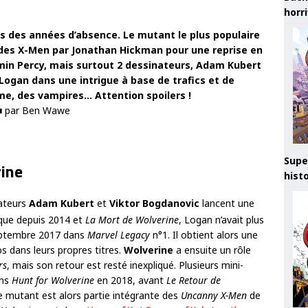
horr
s des années d’absence. Le mutant le plus populaire
 des X-Men par Jonathan Hickman pour une reprise en
in Percy, mais surtout 2 dessinateurs,
Adam Kubert
Logan dans une intrigue à base de trafics et de
e, des vampires… Attention spoilers !
■ par Ben Wawe
Supe
rine
hist
nateurs
Adam Kubert
et
Viktor Bogdanovic
lancent une
que depuis 2014 et
La Mort de Wolverine
, Logan n’avait plus
septembre 2017 dans
Marvel Legacy
n°1. Il obtient alors une
s dans leurs propres titres.
Wolverine
a ensuite un rôle
rs
, mais son retour est resté inexpliqué. Plusieurs mini-
ans
Hunt for Wolverine
en 2018, avant
Le Retour de
re mutant est alors partie intégrante des
Uncanny X-Men
de