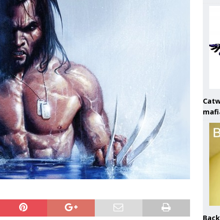
Catw
mafi
Back