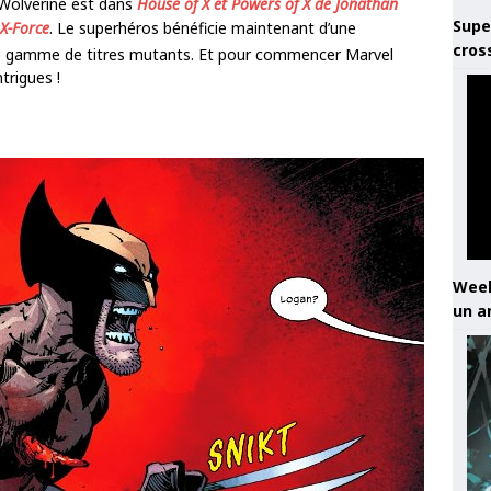
 Wolverine est dans
House of X et Powers of X de Jonathan
Supe
X-Force
. Le superhéros bénéficie maintenant d’une
cros
e gamme de titres mutants. Et pour commencer Marvel
ntrigues !
Week
un a