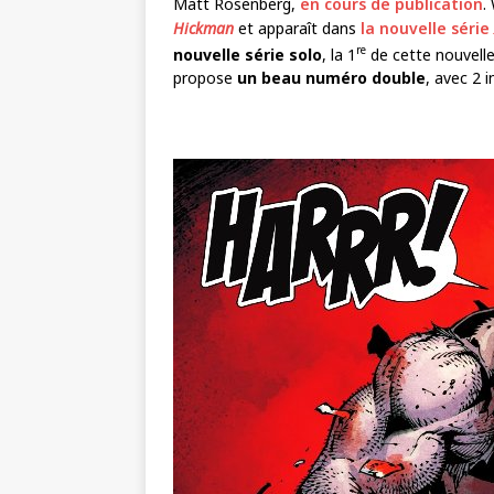
Matt Rosenberg,
en cours de publication
.
Hickman
et apparaît dans
la nouvelle série
re
nouvelle série solo
, la 1
de cette nouvell
propose
un beau numéro double
, avec 2 i