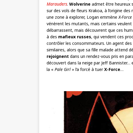
Marauders
.
Wolverine
admet être heureux su
sur des vols de fleurs Krakoa, à l’origine d
une zone à explorer, Logan emmène
X-Force
vénèrent les mutants, mais certains veulent l
débarrassent, mais découvrent que ces h
à des
mafieux russes
, qui vendent ces pro
contrôler les consommateurs. Un agent des 
similaires, alors que sa fille malade atten
rejoignent
dans un rendez-vous pris en paral
découvert dans la neige par Jeff Bannister…
la «
Pale Girl
» l’a forcé à tuer
X-Force
…