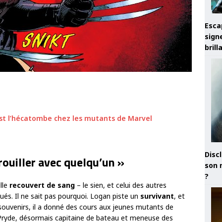
Esca
sign
brill
est l’hécatombe chez les mutants de Marvel
Discl
rouiller avec quelqu’un »
son 
?
lle
recouvert de sang
– le sien, et celui des autres
a tués. Il ne sait pas pourquoi. Logan piste un
survivant
, et
souvenirs, il a donné des cours aux jeunes mutants de
 Pryde, désormais capitaine de bateau et meneuse des