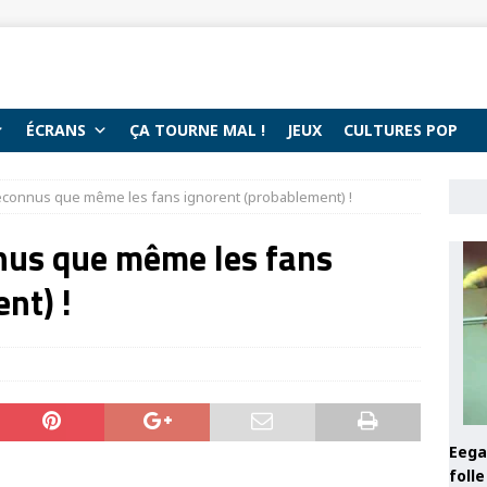
ÉCRANS
ÇA TOURNE MAL !
JEUX
CULTURES POP
éconnus que même les fans ignorent (probablement) !
nus que même les fans
nt) !
Eega 
foll