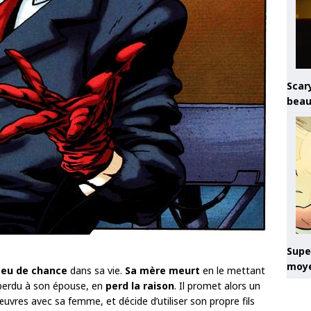
Scary
beau
Super
moye
 eu de chance
dans sa vie.
Sa mère meurt
en le mettant
éperdu à son épouse, en
perd la raison
. Il promet alors un
 œuvres avec sa femme, et décide d’utiliser son propre fils