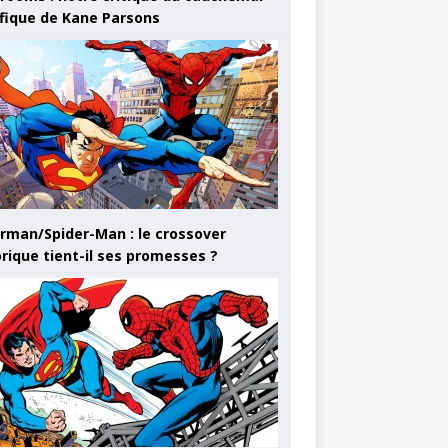
ifique de Kane Parsons
rman/Spider-Man : le crossover
orique tient-il ses promesses ?