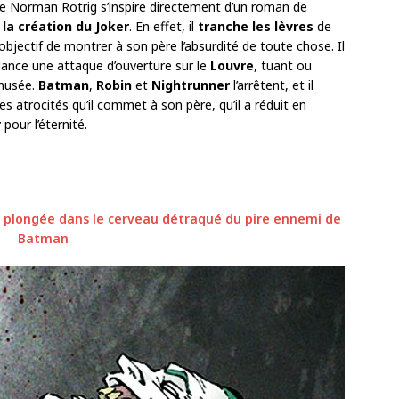
e Norman Rotrig s’inspire directement d’un roman de
é
la création du Joker
. En effet, il
tranche les lèvres
de
objectif de montrer à son père l’absurdité de toute chose. Il
 lance une attaque d’ouverture sur le
Louvre
, tuant ou
 musée.
Batman
,
Robin
et
Nightrunner
l’arrêtent, et il
es atrocités qu’il commet à son père, qu’il a réduit en
r
pour l’éternité.
e plongée dans le cerveau détraqué du pire ennemi de
Batman