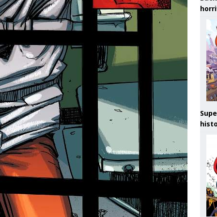
horr
Supe
hist