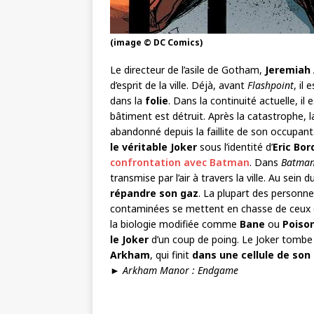
(image © DC Comics)
Le directeur de l’asile de Gotham,
Jeremiah
d’esprit de la ville. Déjà, avant
Flashpoint
, il 
dans la
folie
. Dans la continuité actuelle, il
bâtiment est détruit. Après la catastrophe, la
abandonné depuis la faillite de son occupant
le véritable Joker
sous l’identité d’
Eric Bor
confrontation avec Batman
. Dans
Batman
transmise par l’air à travers la ville. Au sein
répandre son gaz
. La plupart des personne
contaminées se mettent en chasse de ceux q
la biologie modifiée comme
Bane
ou
Poison
le Joker
d’un coup de poing. Le Joker tombe a
Arkham
, qui finit
dans une cellule de son 
►
Arkham Manor : Endgame