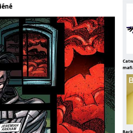
liéné
Catw
mafi
Back