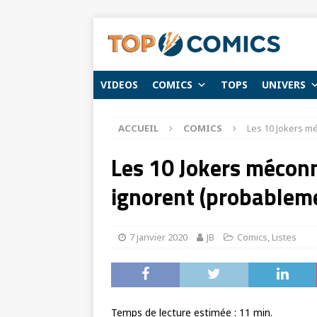
VIDEOS
COMICS
TOPS
UNIVERS
ACCUEIL
COMICS
Les 10 Jokers m
Les 10 Jokers mécon
ignorent (probableme
7 janvier 2020
JB
Comics
,
Listes
Temps de lecture estimée :
11
min.