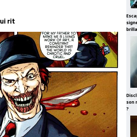
Esca
i rit
sign
brill
Discl
son 
?