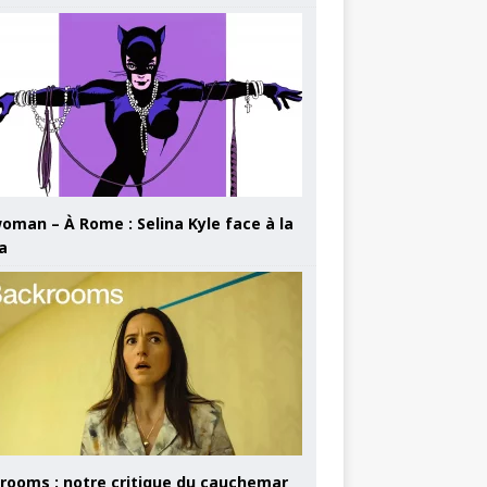
oman – À Rome : Selina Kyle face à la
a
rooms : notre critique du cauchemar