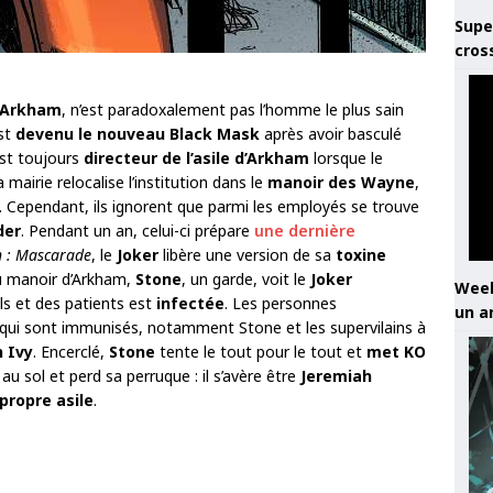
Supe
cros
 Arkham
, n’est paradoxalement pas l’homme le plus sain
est
devenu le nouveau Black Mask
après avoir basculé
 est toujours
directeur de l’asile d’Arkham
lorsque le
 mairie relocalise l’institution dans le
manoir des Wayne
,
. Cependant, ils ignorent que parmi les employés se trouve
der
. Pendant un an, celui-ci prépare
une dernière
 : Mascarade
, le
Joker
libère une version de sa
toxine
 du manoir d’Arkham,
Stone
, un garde, voit le
Joker
Week
ls et des patients est
infectée
. Les personnes
un a
ui sont immunisés, notamment Stone et les supervilains à
 Ivy
. Encerclé,
Stone
tente le tout pour le tout et
met KO
u sol et perd sa perruque : il s’avère être
Jeremiah
propre asile
.