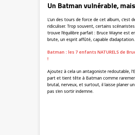
Un Batman vulnérable, mais 
L’un des tours de force de cet album, c’est
ridiculiser. Trop souvent, certains scénarist
trouve l’équilibre parfait : Bruce Wayne est e
brute, un esprit affûté, capable d’adaptation.
Batman : les 7 enfants NATURELS de Bru
!
Ajoutez à cela un antagoniste redoutable, l’E
part et tient tête à Batman comme rarement 
brutal, nerveux, et surtout, il laisse planer u
pas s’en sortir indemne.