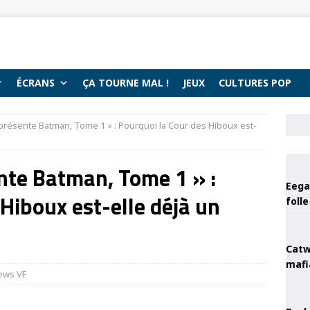
ÉCRANS
ÇA TOURNE MAL !
JEUX
CULTURES POP
présente Batman, Tome 1 » : Pourquoi la Cour des Hiboux est-
nte Batman, Tome 1 » :
Eega 
Hiboux est-elle déjà un
foll
Catw
mafi
ews VF