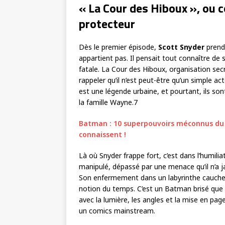
« La Cour des Hiboux », ou
protecteur
Dès le premier épisode,
Scott Snyder
prend 
appartient pas. Il pensait tout connaître de s
fatale. La Cour des Hiboux, organisation secrè
rappeler qu’il n’est peut-être qu’un simple a
est une légende urbaine, et pourtant, ils sont
la famille Wayne.7
Batman : 10 superpouvoirs méconnus du D
connaissent !
Là où Snyder frappe fort, c’est dans l’humili
manipulé, dépassé par une menace qu’il n’a 
Son enfermement dans un labyrinthe cauchem
notion du temps. C’est un Batman brisé que G
avec la lumière, les angles et la mise en pa
un comics mainstream.