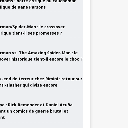
rooms : notre critique du cauchemar
ifique de Kane Parsons
rman/Spider-Man : le crossover
orique tient-il ses promesses ?
rman vs. The Amazing Spider-Man : le
sover historique tient-il encore le choc ?
-end de terreur chez Rimini : retour sur
nti-slasher qui divise encore
pe : Rick Remender et Daniel Acuña
ent un comics de guerre brutal et
ant