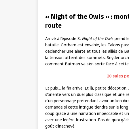
« Night of the Owls » : mont
route
Arrivé à l’épisode 8,
Night of the Owls
prend le
bataille. Gotham est envahie, les Talons pas
déclencher une alerte et tous les alliés de 
la tension atteint des sommets. Snyder orc
comment Batman va s’en sortir face à cette
20 sales p
Et puis… la fin arrive. Et là, petite déceptio
s’oriente vers un duel plus classique et une r
d’un personnage prétendant avoir un lien di
demande si cette intrigue tiendra sur le long
coup grâce à une narration impeccable et u
avec une légère frustration. Pas de quoi gâch
goût d’inachevé.