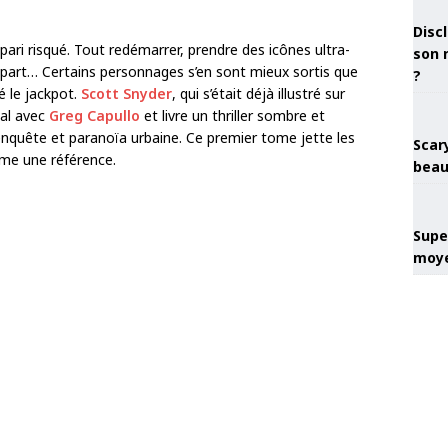
Discl
 pari risqué. Tout redémarrer, prendre des icônes ultra-
son 
départ… Certains personnages s’en sont mieux sortis que
?
é le jackpot.
Scott Snyder
, qui s’était déjà illustré sur
pal avec
Greg Capullo
et livre un thriller sombre et
 enquête et paranoïa urbaine. Ce premier tome jette les
Scary
me une référence.
beau
Super
moye