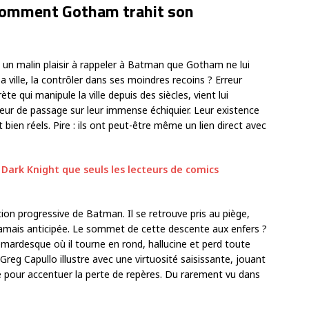
 comment Gotham trahit son
un malin plaisir à rappeler à Batman que Gotham ne lui
a ville, la contrôler dans ses moindres recoins ? Erreur
te qui manipule la ville depuis des siècles, vient lui
cteur de passage sur leur immense échiquier. Leur existence
 bien réels. Pire : ils ont peut-être même un lien direct avec
ark Knight que seuls les lecteurs de comics
ation progressive de Batman. Il se retrouve pris au piège,
jamais anticipée. Le sommet de cette descente aux enfers ?
ardesque où il tourne en rond, hallucine et perd toute
reg Capullo illustre avec une virtuosité saisissante, jouant
ge pour accentuer la perte de repères. Du rarement vu dans