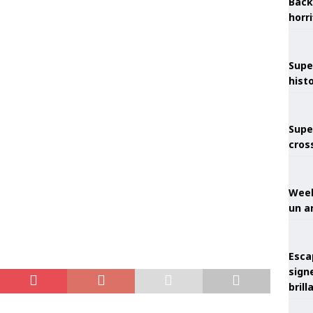
Back
horr
Supe
hist
Supe
cros
Week
un a
Esca
sign
brill