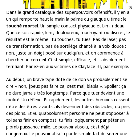
Dans le grand catalogue des superpouvoirs offensifs, il y en a
un qui remporte haut la main la palme du glauque ultime : le
touché mortel
. Un simple contact physique et bim, rideau.
Que ce soit rapide, lent, douloureux, foudroyant ou discret, le
résultat est le même : tu touches, tu tues. Pas de laser, pas
de transformation, pas de sortilège chanté à la voix douce :
non, juste un doigt posé sur quelqu’un, et on commence à
chercher un cercueil. C’est simple, efficace, et… absolument
terrifiant. Parlez-en aux victimes de Clayface III, par exemple.
Au début, un brave type doté de ce don va probablement se
dire « non, j’peux pas faire ça, c’est mal, blabla ». Spoiler : ça
ne dure jamais très longtemps. Parce que tuer devient une
facilité. Un réflexe. Et rapidement, les autres humains cessent
d’être des êtres vivants : ils deviennent des obstacles, ou pire,
des pions. Et vu qu’absolument personne ne peut s’opposer à
toi sans finir en compost, tu finis logiquement par péter un
plomb puissance mille. Le pouvoir absolu, c’est déjà
dangereux. Le pouvoir absolu par le simple fait de serrer une