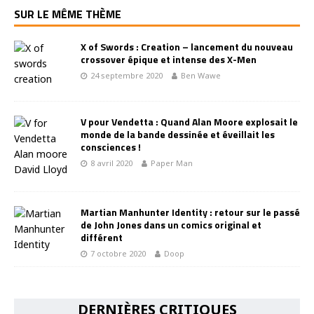
SUR LE MÊME THÈME
X of Swords : Creation – lancement du nouveau
crossover épique et intense des X-Men
24 septembre 2020
Ben Wawe
V pour Vendetta : Quand Alan Moore explosait le
monde de la bande dessinée et éveillait les
consciences !
8 avril 2020
Paper Man
Martian Manhunter Identity : retour sur le passé
de John Jones dans un comics original et
différent
7 octobre 2020
Doop
DERNIÈRES CRITIQUES