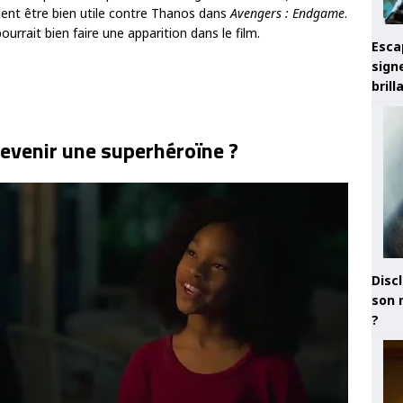
ent être bien utile contre Thanos dans
Avengers : Endgame
.
ourrait bien faire une apparition dans le film.
Esca
sign
brill
evenir une superhéroïne ?
Discl
son 
?