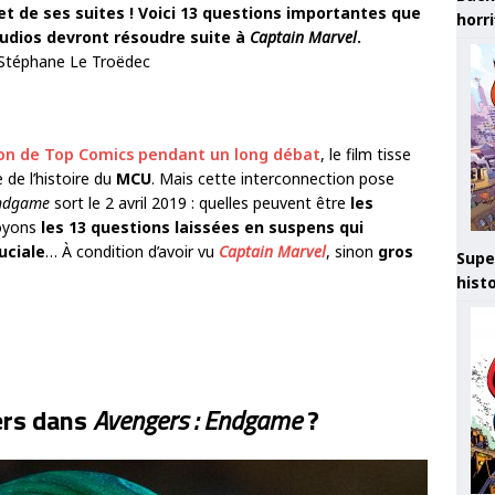
et de ses suites ! Voici 13 questions importantes que
horr
tudios devront résoudre suite à
Captain Marvel
.
 Stéphane Le Troëdec
ion de Top Comics pendant un long débat
, le film tisse
 de l’histoire du
MCU
. Mais cette interconnection pose
Endgame
sort le 2 avril 2019 : quelles peuvent être
les
oyons
les 13 questions laissées en suspens qui
uciale
… À condition d’avoir vu
Captain Marvel
, sinon
gros
Supe
hist
vers dans
Avengers : Endgame
?