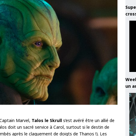
Supe
cros
Week
un a
 Captain Marvel,
Talos le Skrull
s’est avéré être un allié de
os doit un sacré service à Carol, surtout si le destin de
 tombés après le claquement de doigts de Thanos !). Les