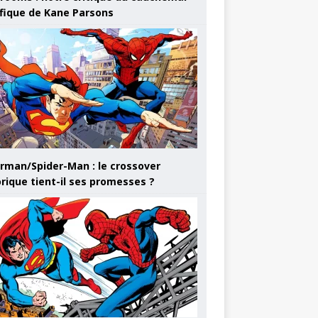
ifique de Kane Parsons
rman/Spider-Man : le crossover
orique tient-il ses promesses ?