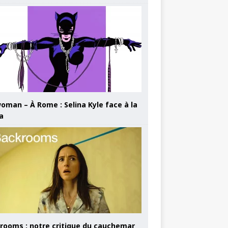
oman – À Rome : Selina Kyle face à la
a
rooms : notre critique du cauchemar