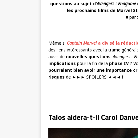
questions au sujet d’
Avengers : Endgame
les prochains films de Marvel S
■ par
Même si
Captain Marvel
a divisé la rédact
des liens intéressants avec la trame générale
aussi de
nouvelles questions
.
Avengers : 
implications
pour la fin de la
phase IV
? V
pourraient bien avoir une importance cr
risques
de ►►► SPOILERS ◄◄◄ !
Talos aidera-t-il Carol Dan