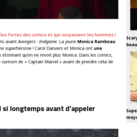
plus fortes des comics et qui surpassent les hommes !
Scary
ans avant
Avengers : Endgame
. La jeune
Monica Rambeau
beau
une superhéroïne ! Carol Danvers et Monica ont
une
rès étonnant qu’on ne revoit plus Monica. Dans les comics,
surnom de « Captain Marvel » avant de prendre celui de
l si longtemps avant d’appeler
Super
moye