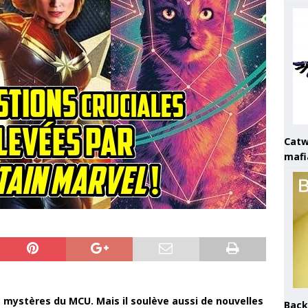
Catw
mafi
s mystères du MCU. Mais il soulève aussi de nouvelles
Back