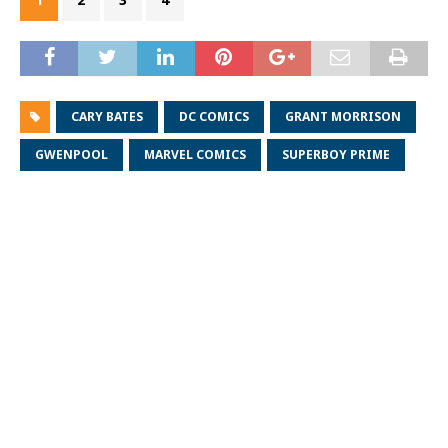
CARY BATES
DC COMICS
GRANT MORRISON
GWENPOOL
MARVEL COMICS
SUPERBOY PRIME