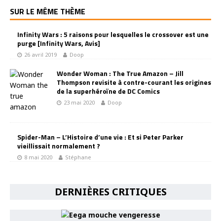
SUR LE MÊME THÈME
Infinity Wars : 5 raisons pour lesquelles le crossover est une
purge [Infinity Wars, Avis]
26 avril 2019
Doop
Wonder Woman : The True Amazon – Jill
Thompson revisite à contre-courant les origines
de la superhéroïne de DC Comics
23 mai 2020
Doop
Spider-Man – L’Histoire d’une vie : Et si Peter Parker
vieillissait normalement ?
8 mai 2020
Stéphane
DERNIÈRES CRITIQUES