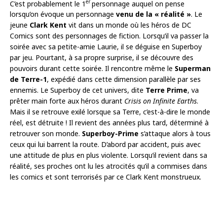
er
C’est probablement le 1
personnage auquel on pense
lorsqu’on évoque un personnage
venu de la « réalité »
. Le
jeune
Clark Kent
vit dans un monde où les héros de DC
Comics sont des personnages de fiction. Lorsqu’il va passer la
soirée avec sa petite-amie Laurie, il se déguise en Superboy
par jeu. Pourtant, à sa propre surprise, il se découvre des
pouvoirs durant cette soirée. Il rencontre même le
Superman
de Terre-1
, expédié dans cette dimension parallèle par ses
ennemis. Le Superboy de cet univers, dite
Terre Prime
, va
prêter main forte aux héros durant
Crisis on Infinite Earths
.
Mais il se retrouve exilé lorsque sa Terre, c’est-à-dire le monde
réel, est détruite ! Il revient des années plus tard, déterminé à
retrouver son monde.
Superboy-Prime
s’attaque alors à tous
ceux qui lui barrent la route. D’abord par accident, puis avec
une attitude de plus en plus violente. Lorsqu’il revient dans sa
réalité, ses proches ont lu les atrocités qu’il a commises dans
les comics et sont terrorisés par ce Clark Kent monstrueux.