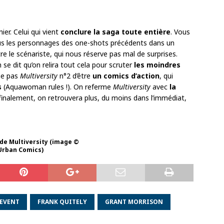
ier. Celui qui vient
conclure la saga toute entière
. Vous
ous les personnages des one-shots précédents dans un
e le scénariste, qui nous réserve pas mal de surprises.
se dit qu’on relira tout cela pour scruter
les moindres
he pas
Multiversity
n°2 d’être
un comics d’action
, qui
s
(Aquawoman rules !). On referme
Multiversity
avec
la
ar finalement, on retrouvera plus, du moins dans l’immédiat,
de Multiversity (image ©
Urban Comics)
EVENT
FRANK QUITELY
GRANT MORRISON