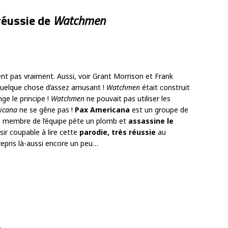
réussie de
Watchmen
t pas vraiment. Aussi, voir Grant Morrison et Frank
quelque chose d’assez amusant !
Watchmen
était construit
nge le principe !
Watchmen
ne pouvait pas utiliser les
icana
ne se gêne pas !
Pax Americana
est un groupe de
un membre de l’équipe pète un plomb et
assassine le
aisir coupable à lire cette
parodie, très réussie
au
repris là-aussi encore un peu…