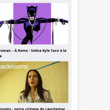
oman – À Rome : Selina Kyle face à la
a
rooms : notre critique du cauchemar