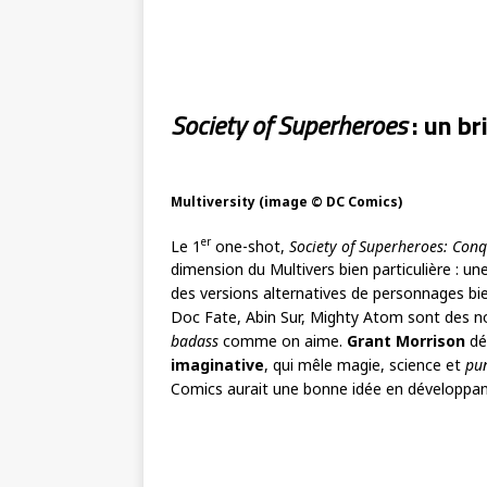
Society of Superheroes
: un br
Multiversity (image © DC Comics)
er
Le 1
one-shot,
Society of Superheroes: Con
dimension du Multivers bien particulière : u
des versions alternatives de personnages b
Doc Fate, Abin Sur, Mighty Atom sont des n
badass
comme on aime.
Grant Morrison
dé
imaginative
, qui mêle magie, science et
pun
Comics aurait une bonne idée en développant