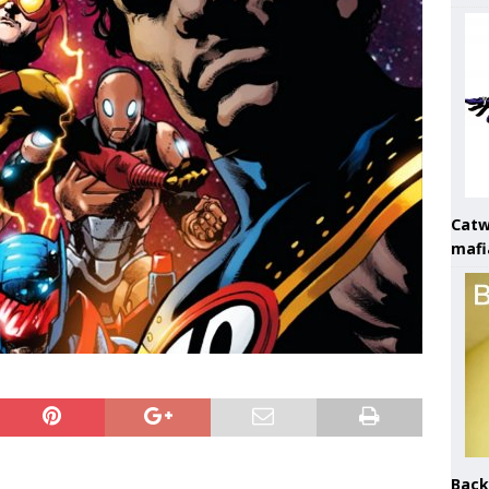
Catw
mafi
Back