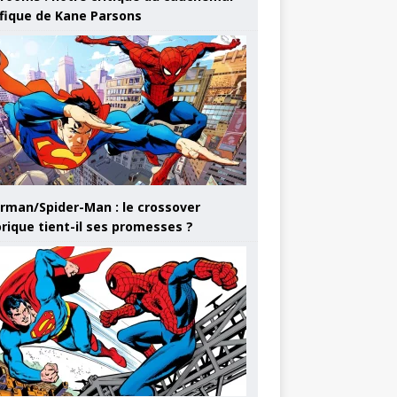
ifique de Kane Parsons
rman/Spider-Man : le crossover
orique tient-il ses promesses ?