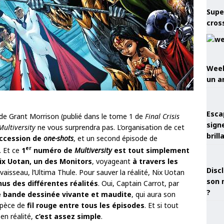
Supe
cros
Week
un a
Esca
de Grant Morrison (publié dans le tome 1 de
Final Crisis
sign
Multiversity
ne vous surprendra pas. L’organisation de cet
brill
ccession de
one-shots
, et un second épisode de
er
. Et ce
1
numéro de
Multiversity
est tout simplement
ix Uotan, un des Monitors
, voyageant
à travers les
Discl
aisseau, l’Ultima Thule. Pour sauver la réalité, Nix Uotan
son 
us des différentes réalités
. Oui, Captain Carrot, par
?
 bande dessinée vivante et maudite
, qui aura son
espèce de
fil rouge entre tous les épisodes
. Et si tout
en réalité,
c’est assez simple
.