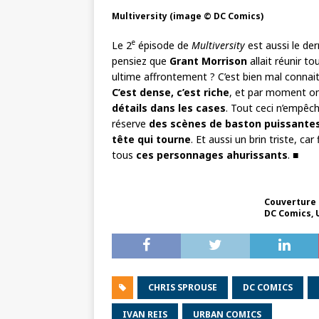
Multiversity (image © DC Comics)
e
Le 2
épisode de
Multiversity
est aussi le dern
pensiez que
Grant Morrison
allait réunir t
ultime affrontement ? C’est bien mal connaitr
C’est dense, c’est riche
, et par moment on 
détails dans les cases
. Tout ceci n’empêc
réserve
des scènes de baston puissante
tête qui tourne
. Et aussi un brin triste, c
tous
ces personnages ahurissants
. ■
Couverture 
DC Comics, 
CHRIS SPROUSE
DC COMICS
IVAN REIS
URBAN COMICS