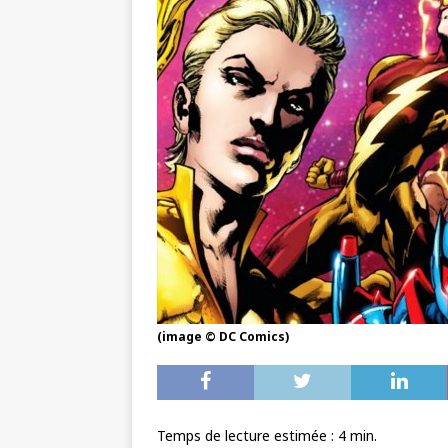
(image © DC Comics)
Temps de lecture estimée :
4
min.