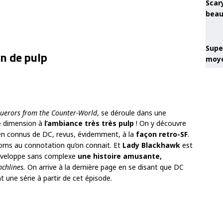
Scary
beau
Super
in de pulp
moye
querors from the Counter-World
, se déroule dans une
ne dimension à
l’ambiance très très pulp
! On y découvre
ien connus de DC, revus, évidemment, à la
façon retro-SF
.
oms au connotation qu’on connait. Et
Lady Blackhawk
est
veloppe sans complexe
une histoire amusante,
chlines.
On arrive à la dernière page en se disant que DC
 une série à partir de cet épisode.