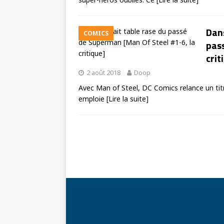
Dans
COMICS
pas
crit
2 août 2018
Doop
Avec Man of Steel, DC Comics relance un titre
emploie
[Lire la suite]