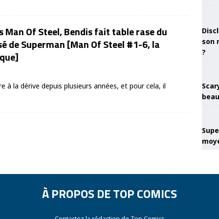
 Man Of Steel, Bendis fait table rase du
Discl
sé de Superman [Man Of Steel #1-6, la
son 
?
ique]
 à la dérive depuis plusieurs années, et pour cela, il
Scary
beau
Super
moye
À PROPOS DE TOP COMICS
Contactez la rédaction de Top Comics