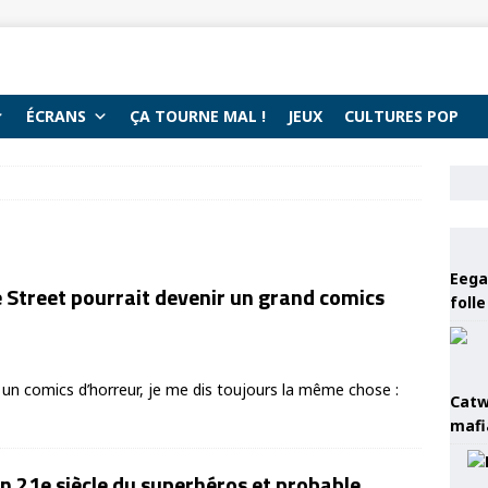
ÉCRANS
ÇA TOURNE MAL !
JEUX
CULTURES POP
Eega 
 Street pourrait devenir un grand comics
foll
e un comics d’horreur, je me dis toujours la même chose :
Catw
mafi
n 21e siècle du superhéros et probable