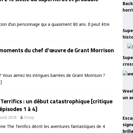
Back
horr
tion d’un personnage qui a quasiment 80 ans. Il peut être
Supe
hist
s moments du chef d’œuvre de Grant Morrison
Supe
cros
 ? Vous aimez les intrigues barrées de Grant Morrison ?
e]
Week
un a
Terrifics : un début catastrophique [critique
épisodes 1 à 4]
août 2018
Doop
Esca
sign
rie The Terrifics décrit les aventures fantastiques de 4
brill