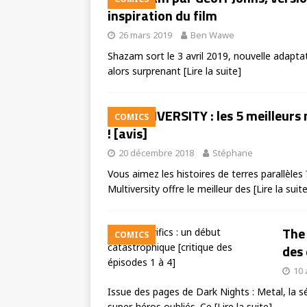
inspiration du film
26 mars 2019
Ben Wawe
Shazam sort le 3 avril 2019, nouvelle adapta
alors surprenant
[Lire la suite]
MULTIVERSITY : les 5 meilleur
COMICS
! [avis]
20 décembre 2018
Stéphane
Vous aimez les histoires de terres parallèles
Multiversity offre le meilleur des
[Lire la suit
The 
COMICS
des 
10 
Issue des pages de Dark Nights : Metal, la sé
super-héros oubliés. Ce
[Lire la suite]