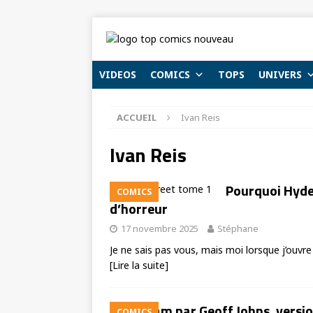
VIDEOS
COMICS
TOPS
UNIVERS
ACCUEIL
Ivan Reis
Ivan Reis
Pourquoi Hyde
COMICS
d’horreur
17 novembre 2025
Stéphane
Je ne sais pas vous, mais moi lorsque j’ouvr
[Lire la suite]
Shazam par Geoff Johns, versio
COMICS