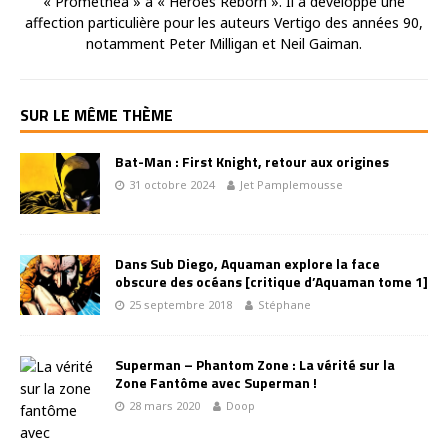
« Promethea » à « Heroes Reborn ». Il a développé une
affection particulière pour les auteurs Vertigo des années 90,
notamment Peter Milligan et Neil Gaiman.
SUR LE MÊME THÈME
Bat-Man : First Knight, retour aux origines
31 octobre 2024
Jet Pamplemousse
Dans Sub Diego, Aquaman explore la face
obscure des océans [critique d’Aquaman tome 1]
25 septembre 2018
Stéphane
Superman – Phantom Zone : La vérité sur la
Zone Fantôme avec Superman !
28 mars 2020
Doop