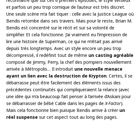
reconnaître que sur ces 6 premiers épisodes, le style verbeux
et parfois un peu trop comique de l’auteur est très discret.
Une seule scène m’a fait tiquer : celle avec la Justice League où
Bendis retombe dans ses travers. Mais pour le reste, Brian M.
Bendis est concentré sur le récit et sur sa volonté de
simplifier. Et cela fonctionne. J’ai vraiment eu l’impression de
lire une histoire de Superman, ce qui ne m’était pas arrivé
depuis très longtemps. Avec un style encore un peu trop
décompressé, il redéfinit tout de même
un casting agréable
composé de Jimmy, Perry, la chef des pompiers nouvellement
arrivée à Métropolis… Il introduit
une nouvelle menace
ayant un lien avec la destruction de Krypton
. Certes, il se
débarrasse peut-être facilement des éléments issus des
précédentes continuités qui compliqueraient la relance (avec
une idée qui m’a beaucoup fait penser à l’arrivée d’Askani pour
se débarrasser de bébé Cable dans les pages de
X-Factor
).
Mais cela fonctionne bien puisque Bendis arrive à créer
un
réel suspense
sur cet aspect tout au long des pages.