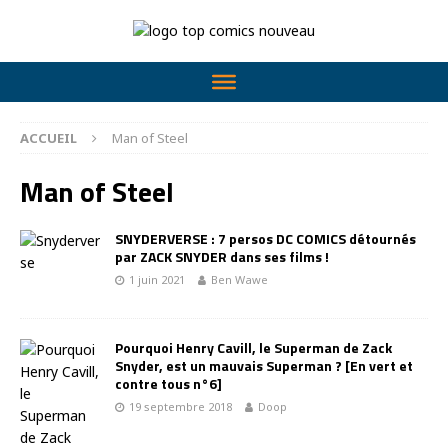
ACCUEIL
Man of Steel
Man of Steel
SNYDERVERSE : 7 persos DC COMICS détournés
par ZACK SNYDER dans ses films !
1 juin 2021
Ben Wawe
Pourquoi Henry Cavill, le Superman de Zack
Snyder, est un mauvais Superman ? [En vert et
contre tous n°6]
19 septembre 2018
Doop