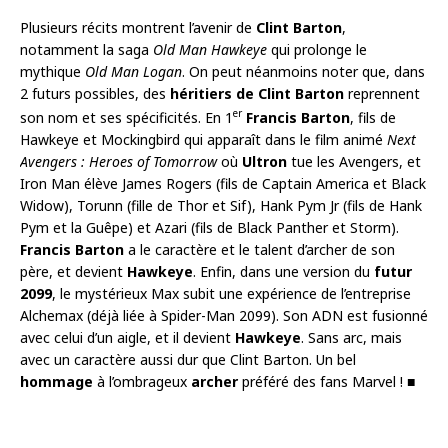
Plusieurs récits montrent l’avenir de
Clint Barton
,
notamment la saga
Old Man Hawkeye
qui prolonge le
mythique
Old Man Logan
. On peut néanmoins noter que, dans
2 futurs possibles, des
héritiers de Clint Barton
reprennent
er
son nom et ses spécificités. En 1
Francis Barton
, fils de
Hawkeye et Mockingbird qui apparaît dans le film animé
Next
Avengers : Heroes of Tomorrow
où
Ultron
tue les Avengers, et
Iron Man élève James Rogers (fils de Captain America et Black
Widow), Torunn (fille de Thor et Sif), Hank Pym Jr (fils de Hank
Pym et la Guêpe) et Azari (fils de Black Panther et Storm).
Francis Barton
a le caractère et le talent d’archer de son
père, et devient
Hawkeye
. Enfin, dans une version du
futur
2099
, le mystérieux Max subit une expérience de l’entreprise
Alchemax (déjà liée à Spider-Man 2099). Son ADN est fusionné
avec celui d’un aigle, et il devient
Hawkeye
. Sans arc, mais
avec un caractère aussi dur que Clint Barton. Un bel
hommage
à l’ombrageux
archer
préféré des fans Marvel ! ■