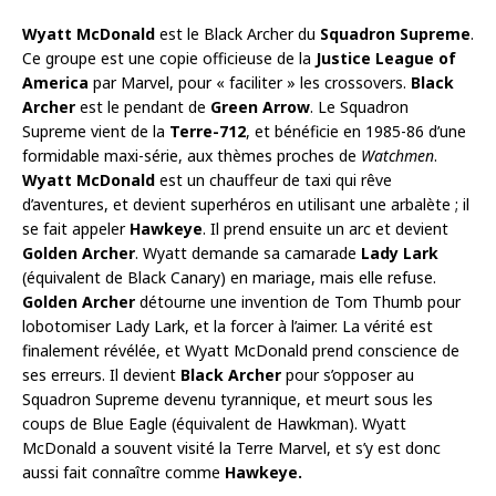
Wyatt McDonald
est le Black Archer du
Squadron Supreme
.
Ce groupe est une copie officieuse de la
Justice League of
America
par Marvel, pour « faciliter » les crossovers.
Black
Archer
est le pendant de
Green Arrow
. Le Squadron
Supreme vient de la
Terre-712
, et bénéficie en 1985-86 d’une
formidable maxi-série, aux thèmes proches de
Watchmen
.
Wyatt McDonald
est un chauffeur de taxi qui rêve
d’aventures, et devient superhéros en utilisant une arbalète ; il
se fait appeler
Hawkeye
. Il prend ensuite un arc et devient
Golden Archer
. Wyatt demande sa camarade
Lady Lark
(équivalent de Black Canary) en mariage, mais elle refuse.
Golden Archer
détourne une invention de Tom Thumb pour
lobotomiser Lady Lark, et la forcer à l’aimer. La vérité est
finalement révélée, et Wyatt McDonald prend conscience de
ses erreurs. Il devient
Black Archer
pour s’opposer au
Squadron Supreme devenu tyrannique, et meurt sous les
coups de Blue Eagle (équivalent de Hawkman). Wyatt
McDonald a souvent visité la Terre Marvel, et s’y est donc
aussi fait connaître comme
Hawkeye.