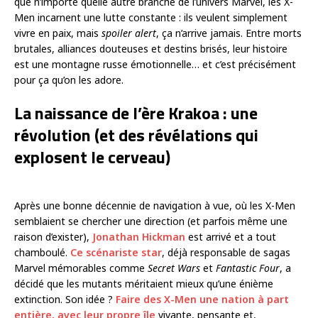
que n’importe quelle autre branche de l’univers Marvel, les X-
Men incarnent une lutte constante : ils veulent simplement
vivre en paix, mais
spoiler alert
, ça n’arrive jamais. Entre morts
brutales, alliances douteuses et destins brisés, leur histoire
est une montagne russe émotionnelle… et c’est précisément
pour ça qu’on les adore.
La naissance de l’ère Krakoa : une
révolution (et des révélations qui
explosent le cerveau)
Après une bonne décennie de navigation à vue, où les X-Men
semblaient se chercher une direction (et parfois même une
raison d’exister),
Jonathan Hickman
est arrivé et a tout
chamboulé.
Ce scénariste star
, déjà responsable de sagas
Marvel mémorables comme
Secret Wars
et
Fantastic Four
, a
décidé que les mutants méritaient mieux qu’une énième
extinction. Son idée ?
Faire des X-Men une nation à part
entière, avec leur propre île
vivante, pensante et,