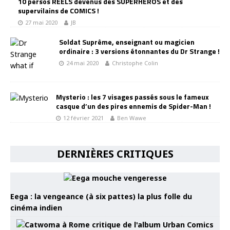
10 persos RÉELS devenus des SUPERHÉROS et des
supervilains de COMICS !
27 mai 2020
JB
Soldat Suprême, enseignant ou magicien
ordinaire : 3 versions étonnantes du Dr Strange !
24 mai 2020
Christophe Colin
Mysterio : les 7 visages passés sous le fameux
casque d’un des pires ennemis de Spider-Man !
12 février 2021
Ben Wawe
DERNIÈRES CRITIQUES
Eega : la vengeance (à six pattes) la plus folle du
cinéma indien