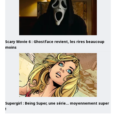
Scary Movie 6 : Ghostface revient, les rires beaucoup
moins
Supergirl : Being Super, une série… moyennement super
!