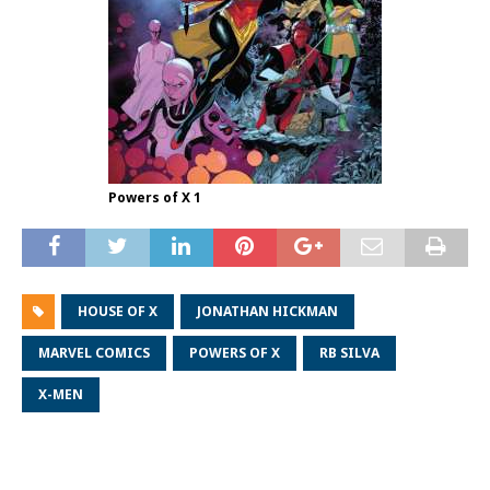
Powers of X 1
HOUSE OF X
JONATHAN HICKMAN
MARVEL COMICS
POWERS OF X
RB SILVA
X-MEN