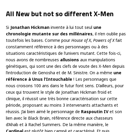
All New but not so different X-Men
Si
Jonathan Hickman
invente à lui tout seul
une
chronologie mutante sur des millénaires
, il n’en oublie pas
toutefois les bases. Comme pour
House of X
,
Powers of X
fait
constamment référence à des personnages ou à des
situations caractéristiques de l’univers mutant. Cette fois-ci,
nous avons de nombreuses
allusions
aux manipulations
génétiques, qui sont une des clefs de voute des X-Men depuis
l’introduction de Genosha et de M. Sinistre. On a même
une
référence à Unus l’Intouchable
! Les personnages que
nous croisons 100 ans dans le futur font sens. D’ailleurs, pour
ceux qui trouvent le style de Jonathan Hickman froid et
clinique, il réussit une très bonne caractérisation sur cette
période, proposant au moins 3 intervenants attachants et
réussis. J’ai bien aimé le personnage de
Raspoutin IV
et son
lien avec le Black Brain, référence directe aux chasseurs
d’Ahab et à Rachel Summers. De la même manière, le
Cardinal
est plutôt bien campé et caractérisé. Et puis,