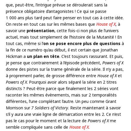
que, peut-être, l’intrigue prévue se déroulerait sans la
présence obligatoire d’antagonistes ! Ce qui se passe
1 000 ans plus tard peut faire penser en tout cas à cette idée.
On reste en tout cas sur les mêmes bases que
House of X
, à
savoir une
présentation
, cette fois-ci non plus de l’univers
actuel, mais tout simplement de l’histoire de la Mutanité ! En
tout cas, même si l’
on se pose encore plus de questions
à
la fin de ce numéro qu’au début, il est certain que Jonathan
Hickman a
un plan en tête
. C’est toujours rassurant. Et puis,
je pense que contrairement à l’épisode précédent,
Powers of X
donne des pistes sur la trame générale de la série. Il n’y a pas,
à proprement parler, de grosse différence entre
House of X
et
Powers of X
. Pourquoi avoir alors séparé la série en 2 titres
distincts ? Peut-être parce que finalement les 2 séries vont
raconter les mêmes évènements, mais sur 2 temporalités
différentes, l’une complétant l’autre. Un peu comme Grant
Morrison sur
7 Soldiers of Victory
. Reste maintenant à savoir
s’il y aura une vraie ligne de démarcation entre les 2. Ce n’est
pas le cas pour le moment et la lecture de
Powers of X
me
semble compliquée sans celle de
House of X
.