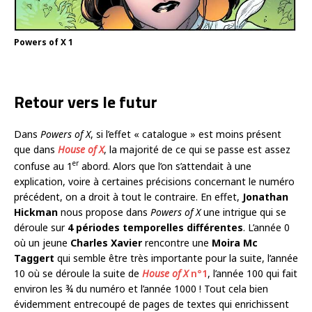
Powers of X 1
Retour vers le futur
Dans
Powers of X
, si l’effet « catalogue » est moins présent
que dans
House of X
, la majorité de ce qui se passe est assez
er
confuse au 1
abord. Alors que l’on s’attendait à une
explication, voire à certaines précisions concernant le numéro
précédent, on a droit à tout le contraire. En effet,
Jonathan
Hickman
nous propose dans
Powers of X
une intrigue qui se
déroule sur
4 périodes temporelles différentes
. L’année 0
où un jeune
Charles Xavier
rencontre une
Moira Mc
Taggert
qui semble être très importante pour la suite, l’année
10 où se déroule la suite de
House of X
n°1
, l’année 100 qui fait
environ les ¾ du numéro et l’année 1000 ! Tout cela bien
évidemment entrecoupé de pages de textes qui enrichissent