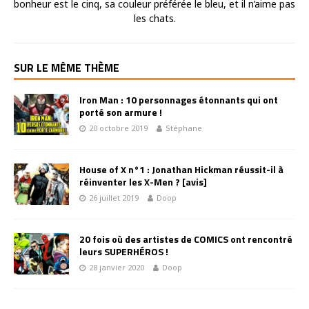
bonheur est le cinq, sa couleur préférée le bleu, et il n’aime pas
les chats.
SUR LE MÊME THÈME
Iron Man : 10 personnages étonnants qui ont
porté son armure !
20 octobre 2019
Stéphane
House of X n°1 : Jonathan Hickman réussit-il à
réinventer les X-Men ? [avis]
26 juillet 2019
Doop
20 fois où des artistes de COMICS ont rencontré
leurs SUPERHÉROS !
28 janvier 2020
Doop