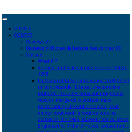
VIDEOS
COMICS
Reviews VF
Reviews VO
Notes de lecture des sorties VO
Dossier
What if ?
Venom : toutes les mini-séries de 1993 à
1998
La Vision et la Sorcière Rouge (1985)
Il est
un synthézoïde ! Elle est une sorcière
mutante ! Tous les deux ont longtemps
vécu en marge de la société, mais
maitenant qu’ils sont ensemble, leur
amour peut venir à bout de tous les
obstacles ! En 1985, Marvel Comics, Steve
Englehart et Richard Howell présentent…