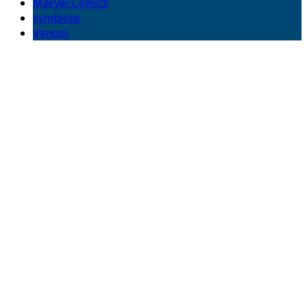
Marvel Comics
symbiote
Venom