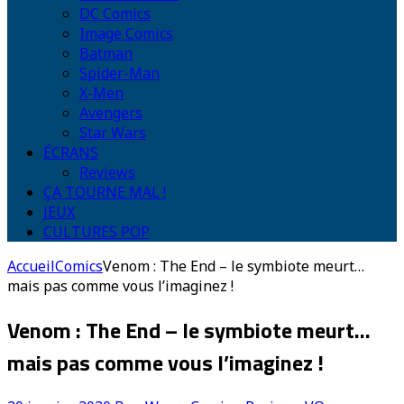
DC Comics
Image Comics
Batman
Spider-Man
X-Men
Avengers
Star Wars
ÉCRANS
Reviews
ÇA TOURNE MAL !
JEUX
CULTURES POP
Accueil
Comics
Venom : The End – le symbiote meurt…
mais pas comme vous l’imaginez !
Venom : The End – le symbiote meurt…
mais pas comme vous l’imaginez !