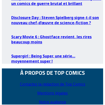
un comics de guerre brutal et brillant
Disclosure Day : Steven Spielberg signe-t-il son
nouveau chef-d’œuvre de science-fiction ?
Scary Movie 6 : Ghostface revient, les rires
beaucoup moins
Supergirl : Being Super, une série…
moyennement super !
À PROPOS DE TOP COMICS
Contactez la rédaction de Top Comics
Mentions légales
Notre audience