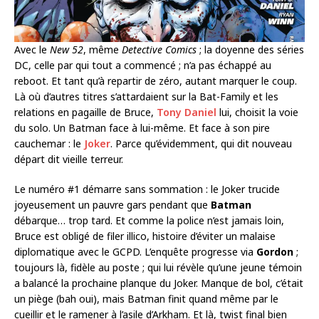
Avec le
New 52
, même
Detective Comics
; la doyenne des séries
DC, celle par qui tout a commencé ; n’a pas échappé au
reboot. Et tant qu’à repartir de zéro, autant marquer le coup.
Là où d’autres titres s’attardaient sur la Bat-Family et les
relations en pagaille de Bruce,
Tony Daniel
lui, choisit la voie
du solo. Un Batman face à lui-même. Et face à son pire
cauchemar : le
Joker
. Parce qu’évidemment, qui dit nouveau
départ dit vieille terreur.
Le numéro #1 démarre sans sommation : le Joker trucide
joyeusement un pauvre gars pendant que
Batman
débarque… trop tard. Et comme la police n’est jamais loin,
Bruce est obligé de filer illico, histoire d’éviter un malaise
diplomatique avec le GCPD. L’enquête progresse via
Gordon
;
toujours là, fidèle au poste ; qui lui révèle qu’une jeune témoin
a balancé la prochaine planque du Joker. Manque de bol, c’était
un piège (bah oui), mais Batman finit quand même par le
cueillir et le ramener à l’asile d’Arkham. Et là, twist final bien