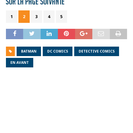
1
2
3
4
5
BATMAN
DC COMICS
DETECTIVE COMICS
EN AVANT