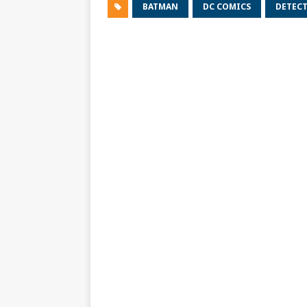
BATMAN
DC COMICS
DETECT