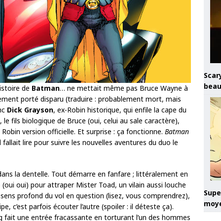
Scary
beau
istoire de
Batman
… ne mettait même pas Bruce Wayne à
llement porté disparu (traduire : probablement mort, mais
onc
Dick Grayson
, ex-Robin historique, qui enfile la cape du
, le fils biologique de Bruce (oui, celui au sale caractère),
obin version officielle. Et surprise : ça fonctionne.
Batman
l fallait lire pour suivre les nouvelles aventures du duo le
ans la dentelle. Tout démarre en fanfare ; littéralement en
(oui oui) pour attraper Mister Toad, un vilain aussi louche
Super
e sens profond du vol en question (lisez, vous comprendrez),
moye
c’est parfois écouter l’autre (spoiler : il déteste ça).
g fait une entrée fracassante en torturant l’un des hommes