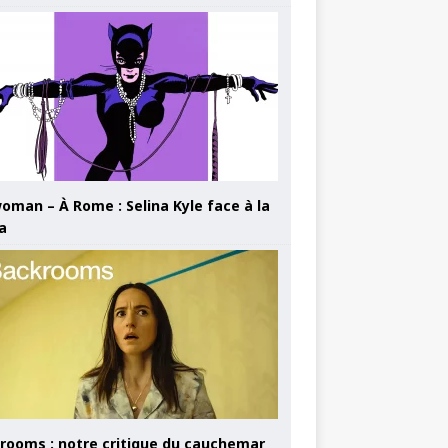
oman – À Rome : Selina Kyle face à la
a
rooms : notre critique du cauchemar