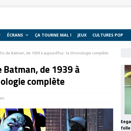
ÉCRANS
ÇA TOURNE MAL !
JEUX
CULTURES POP
hs de Batman, de 1939 à aujourd’hui : la chronologie complète
e Batman, de 1939 à
nologie complète
tes
Eega 
foll