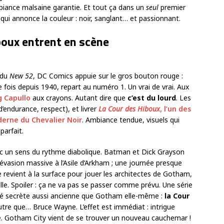
mbiance malsaine garantie. Et tout ça dans un
seul
premier
ui annonce la couleur : noir, sanglant… et passionnant.
boux entrent en scène
 du
New 52
, DC Comics appuie sur le gros bouton rouge :
 fois depuis 1940, repart au numéro 1. Un vrai de vrai. Aux
g Capullo
aux crayons. Autant dire que
c’est du lourd
. Les
’endurance, respect), et livrer
La Cour des Hiboux
, l’un des
derne du Chevalier Noir
. Ambiance tendue, visuels qui
arfait.
c un sens du rythme diabolique. Batman et Dick Grayson
évasion massive à l’Asile d’Arkham ; une journée presque
revient à la surface pour jouer les architectes de Gotham,
lle. Spoiler : ça ne va pas se passer comme prévu. Une série
été secrète aussi ancienne que Gotham elle-même :
la Cour
autre que… Bruce Wayne. L’effet est immédiat : intrigue
le. Gotham City vient de se trouver un nouveau cauchemar !