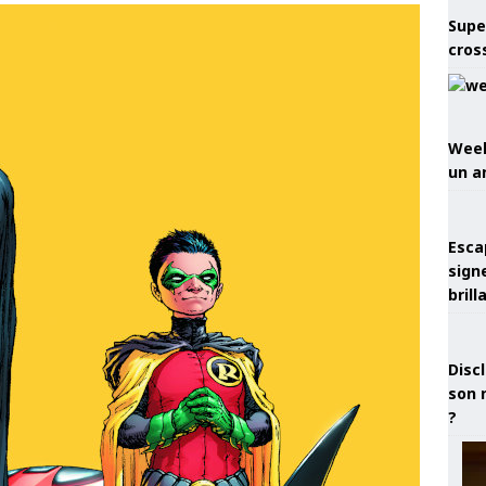
Supe
cros
Week
un a
Esca
sign
brill
Discl
son 
?