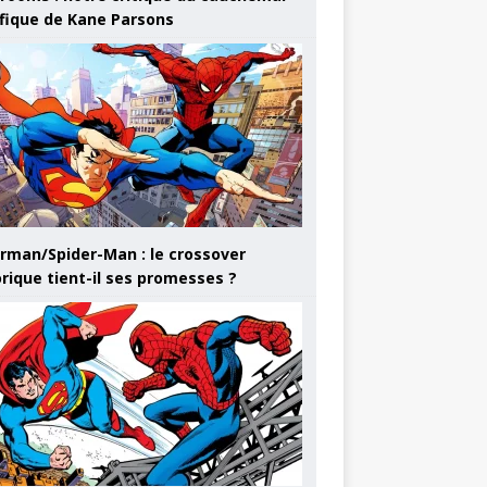
ifique de Kane Parsons
rman/Spider-Man : le crossover
orique tient-il ses promesses ?