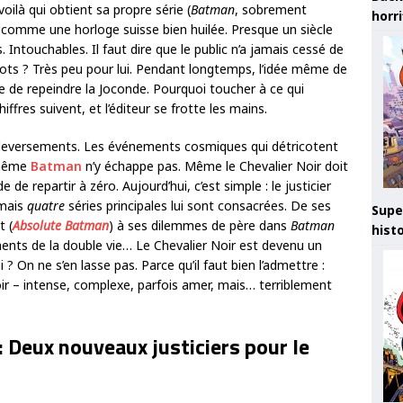
oilà qui obtient sa propre série (
Batman
, sobrement
horr
nt comme une horloge suisse bien huilée. Presque un siècle
. Intouchables. Il faut dire que le public n’a jamais cessé de
ots ? Très peu pour lui. Pendant longtemps, l’idée même de
e de repeindre la Joconde. Pourquoi toucher à ce qui
fres suivent, et l’éditeur se frotte les mains.
uleversements. Les événements cosmiques qui détricotent
 même
Batman
n’y échappe pas. Même le Chevalier Noir doit
de repartir à zéro. Aujourd’hui, c’est simple : le justicier
 mais
quatre
séries principales lui sont consacrées. De ses
Supe
t (
Absolute Batman
) à ses dilemmes de père dans
Batman
hist
ments de la double vie… Le Chevalier Noir est devenu un
i ? On ne s’en lasse pas. Parce qu’il faut bien l’admettre :
ir – intense, complexe, parfois amer, mais… terriblement
: Deux nouveaux justiciers pour le