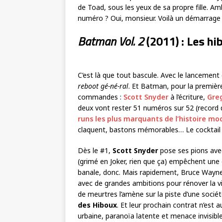
de Toad, sous les yeux de sa propre fille. A
numéro ? Oui, monsieur. Voilà un démarrage q
Batman Vol. 2
(2011) : Les hi
C’est là que tout bascule. Avec le lancement
reboot gé-né-ral
. Et Batman, pour la première
commandes :
Scott Snyder
à l’écriture,
Gre
deux vont rester 51 numéros sur 52 (record d
runs les plus marquants de l’histoire mo
claquent, bastons mémorables… Le cocktail p
Dès le #1,
Scott Snyder
pose ses pions ave
(grimé en Joker, rien que ça) empêchent une 
banale, donc. Mais rapidement, Bruce Wayne 
avec de grandes ambitions pour rénover la vi
de meurtres l’amène sur la piste d’une soci
des Hiboux
. Et leur prochain contrat n’est 
urbaine, paranoïa latente et menace invisib