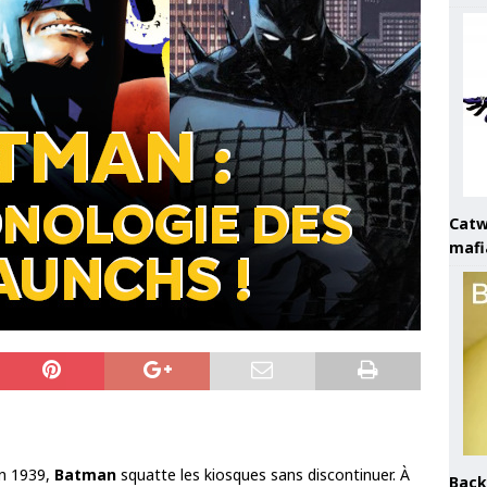
Catw
mafi
n 1939,
Batman
squatte les kiosques sans discontinuer. À
Back