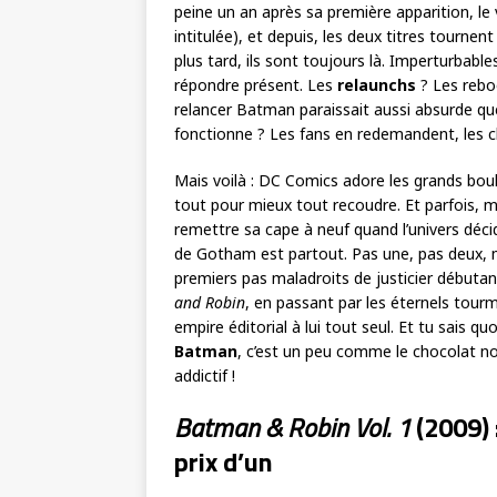
peine un an après sa première apparition, le v
intitulée), et depuis, les deux titres tourne
plus tard, ils sont toujours là. Imperturbables
répondre présent. Les
relaunchs
? Les rebo
relancer Batman paraissait aussi absurde qu
fonctionne ? Les fans en redemandent, les chif
Mais voilà : DC Comics adore les grands bo
tout pour mieux tout recoudre. Et parfois,
remettre sa cape à neuf quand l’univers décide 
de Gotham est partout. Pas une, pas deux,
premiers pas maladroits de justicier débutan
and Robin
, en passant par les éternels tour
empire éditorial à lui tout seul. Et tu sais quo
Batman
, c’est un peu comme le chocolat no
addictif !
Batman & Robin Vol. 1
(2009) 
prix d’un