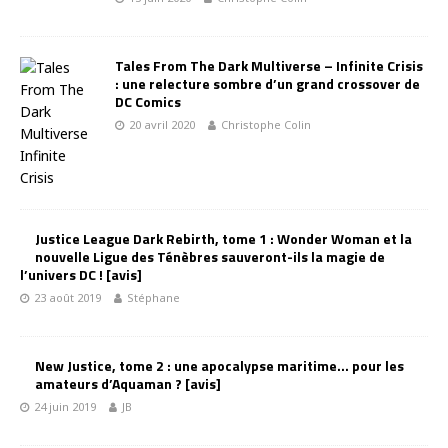
Tales From The Dark Multiverse – Infinite Crisis
: une relecture sombre d’un grand crossover de
DC Comics
20 avril 2020
Christophe Colin
Justice League Dark Rebirth, tome 1 : Wonder Woman et la
nouvelle Ligue des Ténèbres sauveront-ils la magie de
l’univers DC ! [avis]
23 août 2019
Stéphane
New Justice, tome 2 : une apocalypse maritime… pour les
amateurs d’Aquaman ? [avis]
24 juin 2019
JB