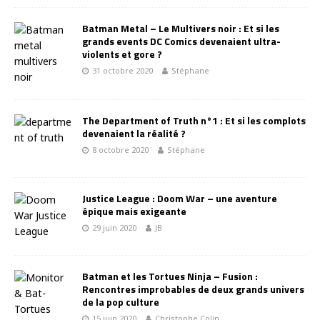
Batman Metal – Le Multivers noir : Et si les
grands events DC Comics devenaient ultra-
violents et gore ?
31 octobre 2020
Stéphane
The Department of Truth n°1 : Et si les complots
devenaient la réalité ?
8 octobre 2020
Stéphane
Justice League : Doom War – une aventure
épique mais exigeante
29 juin 2020
JB
Batman et les Tortues Ninja – Fusion :
Rencontres improbables de deux grands univers
de la pop culture
15 juin 2020
Christophe Colin