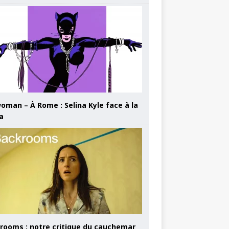
oman – À Rome : Selina Kyle face à la
a
rooms : notre critique du cauchemar