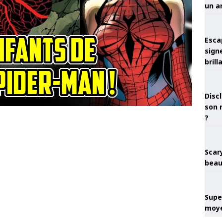
un a
Esca
sign
brill
Discl
son 
?
Scary
beau
Super
moye