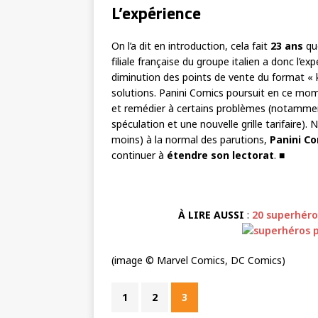
L’expérience
On l’a dit en introduction, cela fait
23 ans
q
filiale française du groupe italien a donc l’e
diminution des points de vente du format « k
solutions. Panini Comics poursuit en ce mom
et remédier à certains problèmes (notamment
spéculation et une nouvelle grille tarifaire).
moins) à la normal des parutions,
Panini C
continuer à
étendre son lectorat
. ■
À LIRE AUSSI
:
20 superhéro
(image © Marvel Comics, DC Comics)
1
2
3