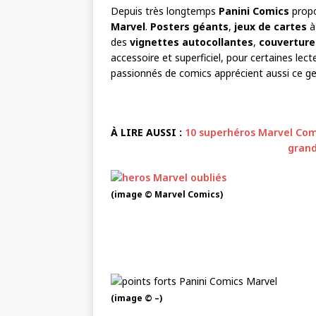
Depuis très longtemps
Panini Comics
propo
Marvel
.
Posters géants
,
jeux de cartes
à 
des
vignettes autocollantes
,
couverture
accessoire et superficiel, pour certaines lect
passionnés de comics apprécient aussi ce genr
À LIRE AUSSI :
10 superhéros Marvel Com
grand
(image © Marvel Comics)
(image © –)