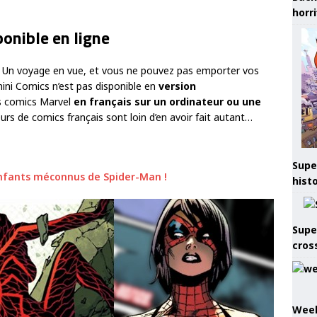
horr
onible en ligne
? Un voyage en vue, et vous ne pouvez pas emporter vos
ini Comics n’est pas disponible en
version
des comics Marvel
en français sur un ordinateur ou une
eurs de comics français sont loin d’en avoir fait autant…
Supe
nfants méconnus de Spider-Man !
hist
Supe
cros
Week