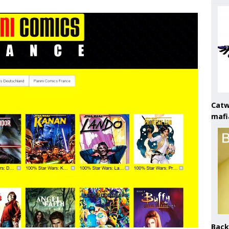
Catw
mafi
Back