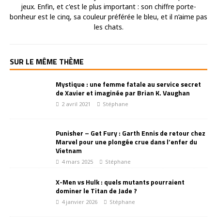
jeux. Enfin, et c'est le plus important : son chiffre porte-
bonheur est le cinq, sa couleur préférée le bleu, et il n’aime pas
les chats.
SUR LE MÊME THÈME
Mystique : une femme fatale au service secret
de Xavier et imaginée par Brian K. Vaughan
2 avril 2021
Stéphane
Punisher – Get Fury : Garth Ennis de retour chez
Marvel pour une plongée crue dans l’enfer du
Vietnam
4 mars 2025
Stéphane
X-Men vs Hulk : quels mutants pourraient
dominer le Titan de Jade ?
4 janvier 2026
Stéphane