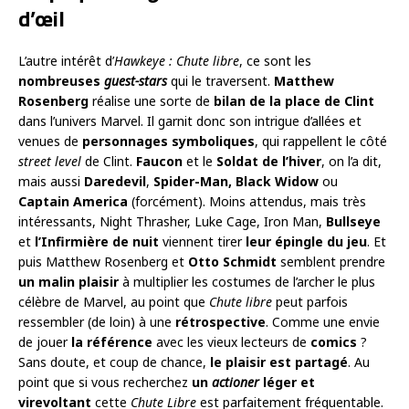
d’œil
L’autre intérêt d’
Hawkeye : Chute libre
, ce sont les
nombreuses
guest-stars
qui le traversent.
Matthew
Rosenberg
réalise une sorte de
bilan de la place de Clint
dans l’univers Marvel. Il garnit donc son intrigue d’allées et
venues de
personnages symboliques
, qui rappellent le côté
street level
de Clint.
Faucon
et le
Soldat de l’hiver
, on l’a dit,
mais aussi
Daredevil
,
Spider-Man, Black Widow
ou
Captain America
(forcément). Moins attendus, mais très
intéressants, Night Thrasher, Luke Cage, Iron Man,
Bullseye
et
l’Infirmière de nuit
viennent tirer
leur épingle du jeu
. Et
puis Matthew Rosenberg et
Otto Schmidt
semblent prendre
un malin plaisir
à multiplier les costumes de l’archer le plus
célèbre de Marvel, au point que
Chute libre
peut parfois
ressembler (de loin) à une
rétrospective
. Comme une envie
de jouer
la référence
avec les vieux lecteurs de
comics
?
Sans doute, et coup de chance,
le plaisir est partagé
. Au
point que si vous recherchez
un
actioner
léger et
virevoltant
cette
Chute Libre
est parfaitement fréquentable.