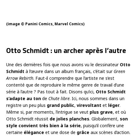
(image © Panini Comics, Marvel Comics)
Otto Schmidt : un archer après l’autre
Une des dernières fois que nous avons vu le dessinateur
Otto
Schmidt
à l’œuvre dans un album français, c’était sur
Green
Arrow Rebirth
. Faut-il comprendre que l’artiste ne s’est
contenté que de reproduire le même genre de travail d’une
série à l’autre ? Pas tout à fait. Disons qu’ici,
Otto Schmidt
s’adapte au ton
de
Chute libre
. Ici, nous sommes dans un
registre un peu plus
grand public
,
virevoltant
et
léger
.
Même si, par moments, l’intrigue se veut
plus grave
, et où
Otto Schmidt réussit
de jolies planches
. Globalement,
son
style convient très bien à la série
, puisqu’il confère une
certaine
élégance
et une dose de
grâce
aux scènes d’action.