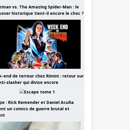
rman vs. The Amazing Spider-Man : le
sover historique tient-il encore le choc ?
-end de terreur chez Rimini : retour sur
nti-slasher qui divise encore
pe : Rick Remender et Daniel Acuña
ent un comics de guerre brutal et
ant