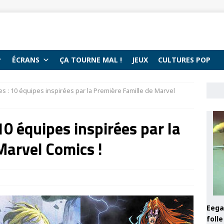
ÉCRANS
ÇA TOURNE MAL !
JEUX
CULTURES POP
es : 10 équipes inspirées par la Première Famille de Marvel
10 équipes inspirées par la
Marvel Comics !
Eega 
foll