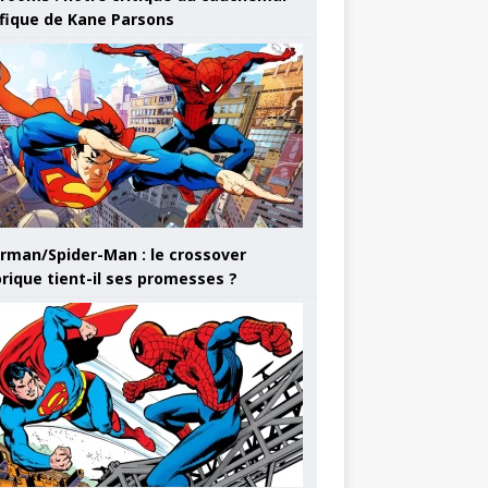
ifique de Kane Parsons
rman/Spider-Man : le crossover
orique tient-il ses promesses ?