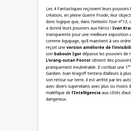
Les 4 Fantastiques reçoivent leurs pouvoirs lo
création, en pleine Guerre Froide, leur objec
donc logique que, dans
Fantastic Four n°13
,
a donné leurs pouvoirs aux héros !
Ivan Kra
transparente pour une meilleure exposition 
comme équipage, qu’il maintient à ses ordres 
reçoit une
version améliorée de l’invisibi
son
babouin Igor
dépasse les pouvoirs de m
L’orang-outan Peotor
obtient des pouvoirs
re
pratiquement invulnérable. Il combat une 1
Gardien. Ivan Kragoff tentera d’ailleurs à plu
son retour sur terre, il est arrêté par les aut
avec divers supervilains avec plus ou moins 
maléfique de
l’Intelligencia
aux côtés d’aut
dangereux.