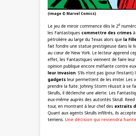
(image © Marvel Comics)
d
Le jeu de miroir commence dès le 2
numéro 
les Fantastiques
commettre des crimes
à 
pétrolière au large du Texas alors que
la Fil
fait fondre une statue prestigieuse dans le
au cœur de New York. Le lecteur apprend cep
effet, les Fantastiques viennent de faire leu
opinion publique encore méfiante contre eux
leur invasion
. S’ils n’ont pas (pour l’instan
gadgets
leur permettent de les imiter. Les 
prendre la fuite. Johnny Storm réussit à se f
Skrulls, il déclenche une alerte. Les Fantast
eux-même auprès des autorités Skrull. Reed 
tour, en montrant à leur chef des
extraits 
Quant aux agents Skrulls infiltrés, ils accep
terriens.
Une décision qui reviendra hante