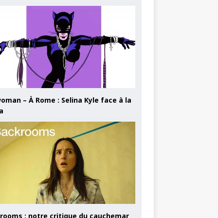
oman – À Rome : Selina Kyle face à la
a
rooms : notre critique du cauchemar