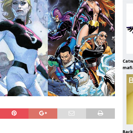
Catw
mafi
Back