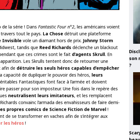
de la série ! Dans
Fantastic Four n°2
, les américains voient
travers tout le pays.
La Chose
détruit une plateforme
le Invisible
vole un diamant hors de prix.
Johnny Storm
 Midwest, tandis que
Reed Richards
déclenche un blackout
Discl
endant que ces crimes sont le fait
d’agents Skrull
. En
son 
r apparition. Les Skrulls tentent donc de retourner une
?
 afin de
détruire les seuls héros capables d’empêcher
t) la capacité de dupliquer le pouvoir des héros,
leurs
véritables Fantastiques font face à l’armée et doivent
aire passer pour son imposteur. Une fois dans le repère des
iques
neutralisent leurs imitateurs
, et les remplacent
Richards convainc l’armada des envahisseurs de faire demi-
des propres comics de Science Fiction de Marvel
!
tent de se transformer en vaches afin de s’intégrer aux
r les héros
!
Scary
beau