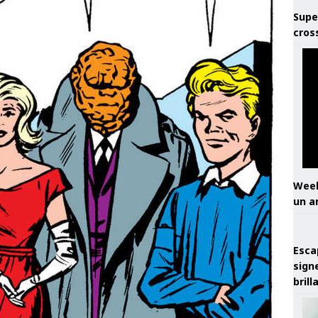
Supe
cros
Week
un a
Esca
sign
brill