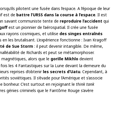
rsqu’ils pilotent une fusée dans l’espace. A l’époque de leur
tif est de
battre l’URSS dans la course à l’espace
. Il est
 un savant communiste tente de
reproduire l’accident
qui
goff
est un pionnier de l’aérospatial. Il crée une fusée
aux rayons cosmiques, et utilise
des singes entraînés
en les brutalisant. L’expérience fonctionne : Ivan Kragoff
lité de Sue Storm
: il peut devenir intangible. De même,
alléabilité de Richards et peut se métamorphoser.
 magnétiques, alors que le
gorille Mikhlo
devient
fois les 4 Fantastiques sur la Lune devant la demeure du
sieurs reprises d’obtenir
les secrets d’Uatu
. Cependant, à
orités soviétiques. Il s’évade pour l’Amérique et s’associe
de bonheur. C’est surtout en rejoignant le
think tank
res génies criminels que le Fantôme Rouge s’avère