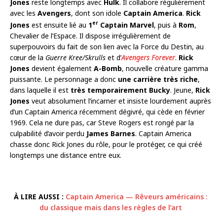
Jones
reste longtemps avec
Hulk
. Il collabore régulièrement
avec les
Avengers
, dont son idole
Captain America
.
Rick
er
Jones
est ensuite lié au
1
Captain Marvel
, puis à
Rom
,
Chevalier de l’Espace. Il dispose irrégulièrement de
superpouvoirs du fait de son lien avec la Force du Destin, au
cœur de la
Guerre Kree/Skrulls
et d’
Avengers Forever
.
Rick
Jones
devient également
A-Bomb
, nouvelle créature gamma
puissante. Le personnage a donc
une carrière très riche
,
dans laquelle il est
très temporairement Bucky
. Jeune,
Rick
Jones
veut absolument l’incarner et insiste lourdement auprès
d’un Captain America récemment dégivré, qui cède en février
1969. Cela ne dure pas, car Steve Rogers est rongé par la
culpabilité d’avoir perdu
James Barnes
. Captain America
chasse donc Rick Jones du rôle, pour le protéger, ce qui créé
longtemps une distance entre eux.
À LIRE AUSSI :
Captain America — Rêveurs américains :
du classique mais dans les règles de l’art