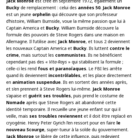
Jack Monroe
est créé en septembre 1972, également un
Bucky
de remplacement : celui des
années 50
.
Jack Monroe
est un jeune
orphelin
qui découvre que son professeur
d’histoire, William Burnside, voue la même passion que lui à
Captain America et
Bucky
. William Burnside découvre la
formule des pouvoirs de Steve Rogers dans une maison en
Allemagne. Il l’utilise avec
Jack Monroe
, et tous 2 deviennent
les nouveaux Captain America et
Bucky
. Ils luttent
contre le
crime
, mais surtout les
communistes
. Ils ne bénéficient
cependant pas des «
Vita-Rays
» qui stabilisent la formule ;
celle-ci les rend
fous et paranoïaques
. Le FBI les arrête
quand ils deviennent
incontrôlables
, et les place directement
en
animation suspendue
. Ils en sortent des années après,
et s’en prennent à Steve Rogers lui-même.
Jack Monroe
s’apaise et
guérit ses troubles
, puis prend le costume de
Nomade
après que Steve Rogers ait abandonné cette
identité temporaire. Il recueille une jeune enfant sur qui il
veille, mais
ses troubles reviennent
et il doit être replacé en
cryogénie. Henry Peter Gyrich l’en ressort pour en faire
le
nouveau Scourge
, super-tueur à la solde du gouvernement.
Jack Monroe
se libère de cette influence, puis redevient