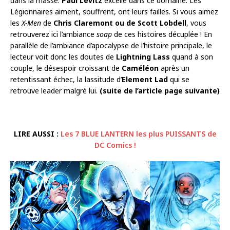
dans la masse.
Paul Levitz
excelle dans ce domaine. Les
Légionnaires aiment, souffrent, ont leurs failles. Si vous aimez
les
X-Men
de
Chris Claremont ou de Scott Lobdell
, vous
retrouverez ici l’ambiance
soap
de ces histoires décuplée ! En
parallèle de l’ambiance d’apocalypse de l’histoire principale, le
lecteur voit donc les doutes de
Lightning Lass
quand à son
couple, le désespoir croissant de
Caméléon
après un
retentissant échec, la lassitude d’
Element Lad
qui se
retrouve leader malgré lui.
(suite de l’article page suivante)
LIRE AUSSI :
Les 7 BLUE LANTERN les plus PUISSANTS de
DC Comics !