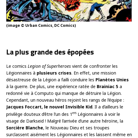
(image © Urban Comics, DC Comics)
La plus grande des épopées
Le comics
Legion of Superheroes
vient de confronter les
Légionnaires à
plusieurs crises
. En effet, une mission
désastreuse de la Légion a failli conduire les
Planètes Unies
à la guerre. De plus, une expérience ratée de
Brainiac 5
a
redonné vie à Computo qui manque de détruire la Légion.
Cependant, un nouveau héros rejoint les rangs de l’équipe :
Jacques Foccart, le nouvel Invisible Kid
. Il a d’ailleurs le
ers
privilège douteux d’être l’un des 1
Légionnaires à voir le
visage de Darkseid ! Malgré l’arrivée d’une autre héroïne, la
Sorcière Blanche
, le Nouveau Dieu et ses troupes
surclassent aisément les Légionnaires et les laissent même en