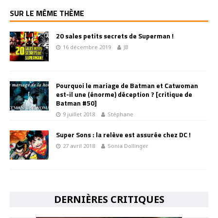
SUR LE MÊME THÈME
20 sales petits secrets de Superman !
16 décembre 2019
JB
Pourquoi le mariage de Batman et Catwoman
est-il une (énorme) déception ? [critique de
Batman #50]
9 juillet 2018
Stéphane
Super Sons : la relève est assurée chez DC !
27 avril 2018
Sonia Dollinger
DERNIÈRES CRITIQUES