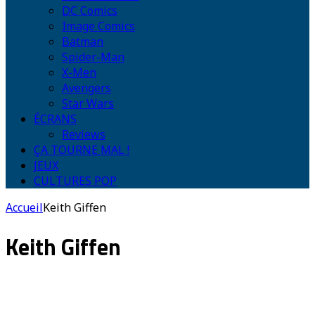
DC Comics
Image Comics
Batman
Spider-Man
X-Men
Avengers
Star Wars
ÉCRANS
Reviews
ÇA TOURNE MAL !
JEUX
CULTURES POP
Accueil
Keith Giffen
Keith Giffen