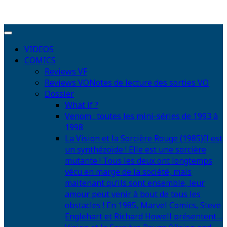
VIDEOS
COMICS
Reviews VF
Reviews VO
Notes de lecture des sorties VO
Dossier
What if ?
Venom : toutes les mini-séries de 1993 à
1998
La Vision et la Sorcière Rouge (1985)
Il est
un synthézoïde ! Elle est une sorcière
mutante ! Tous les deux ont longtemps
vécu en marge de la société, mais
maitenant qu’ils sont ensemble, leur
amour peut venir à bout de tous les
obstacles ! En 1985, Marvel Comics, Steve
Englehart et Richard Howell présentent…