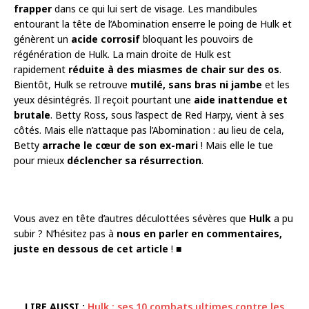
frapper
dans ce qui lui sert de visage. Les mandibules
entourant la tête de l’Abomination enserre le poing de Hulk et
génèrent un
acide corrosif
bloquant les pouvoirs de
régénération de Hulk. La main droite de Hulk est
rapidement
réduite à des miasmes de chair sur des os
.
Bientôt, Hulk se retrouve
mutilé, sans bras ni jambe
et les
yeux désintégrés. Il reçoit pourtant une
aide inattendue et
brutale
. Betty Ross, sous l’aspect de Red Harpy, vient à ses
côtés. Mais elle n’attaque pas l’Abomination : au lieu de cela,
Betty
arrache le cœur de son ex-mari
! Mais elle le tue
pour mieux
déclencher sa résurrection
.
Vous avez en tête d’autres déculottées sévères que
Hulk
a pu
subir ? N’hésitez pas à
nous en parler en commentaires,
juste en dessous de cet article
! ■
LIRE AUSSI :
Hulk : ses 10 combats ultimes contre les