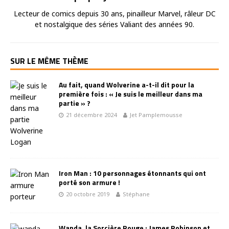
Lecteur de comics depuis 30 ans, pinailleur Marvel, râleur DC
et nostalgique des séries Valiant des années 90.
SUR LE MÊME THÈME
Au fait, quand Wolverine a-t-il dit pour la
première fois : « Je suis le meilleur dans ma
partie » ?
21 décembre 2024
Jet Pamplemousse
Iron Man : 10 personnages étonnants qui ont
porté son armure !
20 octobre 2019
Stéphane
Wanda, la Sorcière Rouge : James Robinson et