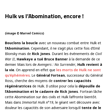
Hulk vs l’Abomination, encore !
(image © Marvel Comics)
Bouclons la boucle
avec un nouveau combat entre Hulk et
l’Abomination
. Cependant, il ne s’agit plus cette fois d’Emil
Blonsky mais de
Rick Jones
. Durant les événements de
Civil
War II
,
Hawkeye a tué Bruce Banner
à la demande de ce
dernier. Mais lors de
Avengers : No Surrender
,
Hulk revient à
la vie
. On apprend en effet que
les morts de Hulk ne sont
qu’éphémères
. Le
Général Fortean
, successeur du Général
Ross, cherche des moyens de
contrer les capacités
régénératrices
de Hulk. Il utilise pour cela la
dépouille de
l’Abomination et le cadavre de Rick Jones
. Fortean lâche
cette Abomination sur des civils et Hulk l’affronte bientôt.
Mais dans
Immortal Hulk n°19
, le géant vert découvre avec
douleur les capacités de son adversaire lorsqu’il
tente de le