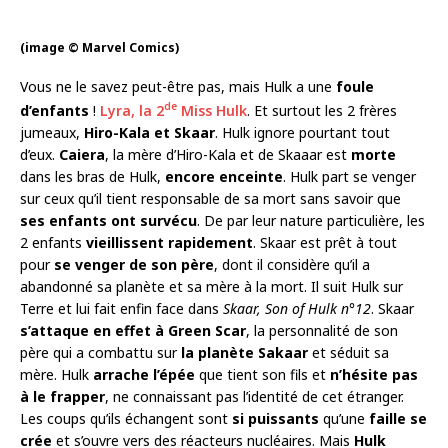
(image © Marvel Comics)
Vous ne le savez peut-être pas, mais Hulk a une
foule
de
d’enfants
!
Lyra, la 2
Miss Hulk
. Et surtout les 2 frères
jumeaux,
Hiro-Kala et Skaar
. Hulk ignore pourtant tout
d’eux.
Caiera
, la mère d’Hiro-Kala et de Skaaar est
morte
dans les bras de Hulk,
encore enceinte
. Hulk part se venger
sur ceux qu’il tient responsable de sa mort sans savoir que
ses enfants ont survécu
. De par leur nature particulière, les
2 enfants
vieillissent rapidement
. Skaar est prêt à tout
pour
se venger de son père
, dont il considère qu’il a
abandonné sa planète et sa mère à la mort. Il suit Hulk sur
Terre et lui fait enfin face dans
Skaar, Son of Hulk n°12
. Skaar
s’attaque en effet à Green Scar
, la personnalité de son
père qui a combattu sur
la planète Sakaar
et séduit sa
mère. Hulk
arrache l’épée
que tient son fils et
n’hésite pas
à le frapper
, ne connaissant pas l’identité de cet étranger.
Les coups qu’ils échangent sont
si puissants
qu’une
faille se
crée
et s’ouvre vers des réacteurs nucléaires. Mais
Hulk