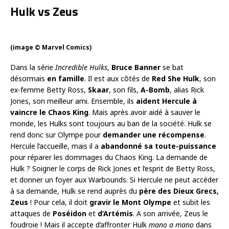
Hulk vs Zeus
(image © Marvel Comics)
Dans la série
Incredible Hulks
,
Bruce Banner
se bat
désormais
en famille
. Il est aux côtés de
Red She Hulk
, son
ex-femme Betty Ross,
Skaar
, son fils,
A-Bomb
, alias Rick
Jones, son meilleur ami. Ensemble, ils
aident Hercule à
vaincre le Chaos King
. Mais après avoir aidé à sauver le
monde, les Hulks sont toujours au ban de la société. Hulk se
rend donc sur Olympe pour
demander une récompense
.
Hercule l’accueille, mais il a
abandonné sa toute-puissance
pour réparer les dommages du Chaos King. La demande de
Hulk ? Soigner le corps de Rick Jones et l’esprit de Betty Ross,
et donner un foyer aux Warbounds. Si Hercule ne peut accéder
à sa demande, Hulk se rend auprès du
père des Dieux Grecs,
Zeus
! Pour cela, il doit
gravir le Mont Olympe
et subit les
attaques de
Poséidon
et
d’Artémis
. A son arrivée, Zeus le
foudroie ! Mais il accepte d’affronter Hulk
mano a mano
dans