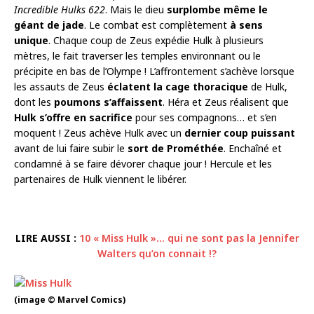
Incredible Hulks 622
. Mais le dieu
surplombe même le
géant de jade
. Le combat est complètement
à sens
unique
. Chaque coup de Zeus expédie Hulk à plusieurs
mètres, le fait traverser les temples environnant ou le
précipite en bas de l’Olympe ! L’affrontement s’achève lorsque
les assauts de Zeus
éclatent la cage thoracique
de Hulk,
dont les
poumons s’affaissent
. Héra et Zeus réalisent que
Hulk s’offre en sacrifice
pour ses compagnons… et s’en
moquent ! Zeus achève Hulk avec un
dernier coup puissant
avant de lui faire subir le
sort de Prométhée
. Enchaîné et
condamné à se faire dévorer chaque jour ! Hercule et les
partenaires de Hulk viennent le libérer.
LIRE AUSSI :
10 « Miss Hulk »… qui ne sont pas la Jennifer
Walters qu’on connait !?
(image © Marvel Comics)