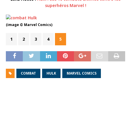
superhéros Marvel !
(image © Marvel Comics)
1
2
3
4
5
COMBAT
HULK
MARVEL COMICS