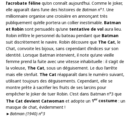
l’acrobate féline
qu’on connaît aujourd’hui. Comme le Joker,
elle apparaît dans l’une des histoires de
Batman n°1
. Une
millionnaire organise une croisière en annonçant très
publiquement qu’elle portera un collier inestimable.
Batman
et Robin
sont persuadés qu’une
tentative de vol
aura lieu.
Robin infiltre le personnel du bateau pendant que
Batman
suit discrètement le navire. Robin découvre que
The Cat
, le
Chat, convoite les bijoux, sans cependant d’indices sur son
identité. Lorsque Batman intervient, il note qu’une vieille
femme prend la fuite avec une vitesse inhabituelle : il s’agit de
la voleuse,
The Cat
, sous un déguisement. Le duo l’arrête
mais elle s’enfuit.
The Cat
réapparaît dans le numéro suivant,
utilisant toujours des déguisements. Cependant, elle se
montre prête à sacrifier les fruits de ses larcins pour
empêcher le Joker de tuer Robin. C’est dans Batman n°3 que
er
The Cat devient Catwoman
et adopte un
1
costume
: un
masque de chat, évidemment !
►
Batman (1940) n°3