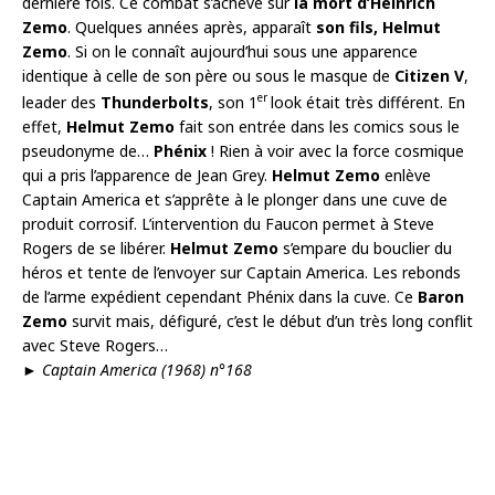
dernière fois. Ce combat s’achève sur
la mort d’Heinrich
Zemo
. Quelques années après, apparaît
son fils,
Helmut
Zemo
. Si on le connaît aujourd’hui sous une apparence
identique à celle de son père ou sous le masque de
Citizen V
,
er
leader des
Thunderbolts
, son 1
look était très différent. En
effet,
Helmut Zemo
fait son entrée dans les comics sous le
pseudonyme de…
Phénix
! Rien à voir avec la force cosmique
qui a pris l’apparence de Jean Grey.
Helmut Zemo
enlève
Captain America et s’apprête à le plonger dans une cuve de
produit corrosif. L’intervention du Faucon permet à Steve
Rogers de se libérer.
Helmut Zemo
s’empare du bouclier du
héros et tente de l’envoyer sur Captain America. Les rebonds
de l’arme expédient cependant Phénix dans la cuve. Ce
Baron
Zemo
survit mais, défiguré, c’est le début d’un très long conflit
avec Steve Rogers…
►
Captain America (1968) n°168