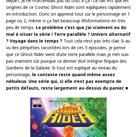
départ. Je ne m’attendais pas du tout à ça ! Le fait est que les
origines de ce Cosmic Ghost Rider sont expliquées rapidement
en introduction. Donc on apprend tout sur le personnage en 1
page ou 2, même si ça fait beaucoup d’informations en très
peu de temps.
Le problème c’est que j’ai vraiment eu du
mal à situer la série ! Terre parallèle ? Univers alternatif
? Voyage dans le temps ?
Tout cela n’est pas très clair. Si au
vu des péripéties racontées lors de ces 5 épisodes, je pense
que ce Ghost Rider vient d’une terre parallèle mais je n’en suis
pas vraiment sûr puisque ce dernier doit intégrer l’équipe des
Gardiens de la Galaxie. Si tout est expliqué au niveau du
personnage,
le contexte reste quand même assez
nébuleux
.
Une série qui, si elle n’est pas exempte de
petits défauts, reste largement au-dessus du panier. ■