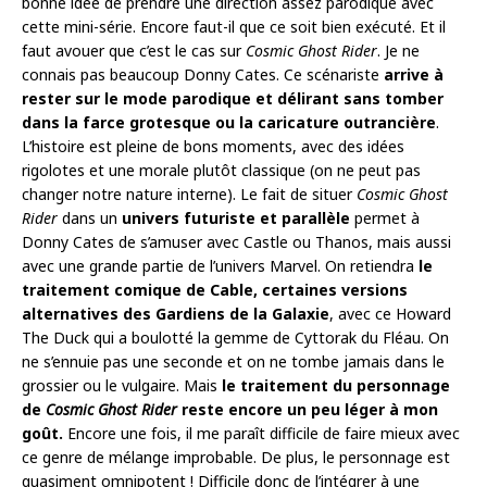
bonne idée de prendre une direction assez parodique avec
cette mini-série. Encore faut-il que ce soit bien exécuté. Et il
faut avouer que c’est le cas sur
Cosmic Ghost Rider
. Je ne
connais pas beaucoup Donny Cates. Ce scénariste
arrive à
rester sur le mode parodique et délirant sans tomber
dans la farce grotesque ou la caricature outrancière
.
L’histoire est pleine de bons moments, avec des idées
rigolotes et une morale plutôt classique (on ne peut pas
changer notre nature interne). Le fait de situer
Cosmic Ghost
Rider
dans un
univers futuriste et parallèle
permet à
Donny Cates de s’amuser avec Castle ou Thanos, mais aussi
avec une grande partie de l’univers Marvel. On retiendra
le
traitement comique de Cable, certaines versions
alternatives des Gardiens de la Galaxie
, avec ce Howard
The Duck qui a boulotté la gemme de Cyttorak du Fléau. On
ne s’ennuie pas une seconde et on ne tombe jamais dans le
grossier ou le vulgaire. Mais
le traitement du personnage
de
Cosmic Ghost Rider
reste encore un peu léger à mon
goût.
Encore une fois, il me paraît difficile de faire mieux avec
ce genre de mélange improbable. De plus, le personnage est
quasiment omnipotent ! Difficile donc de l’intégrer à une