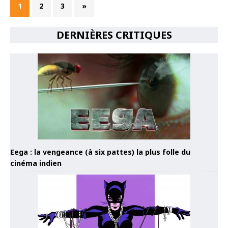
1
2
3
»
DERNIÈRES CRITIQUES
Eega : la vengeance (à six pattes) la plus folle du
cinéma indien