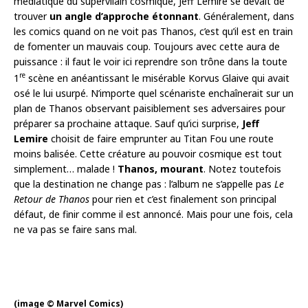
médiatique du supervilain cosmique, Jeff Lemire se devait de
trouver
un angle d’approche étonnant
. Généralement, dans
les comics quand on ne voit pas Thanos, c’est qu’il est en train
de fomenter un mauvais coup. Toujours avec cette aura de
puissance : il faut le voir ici reprendre son trône dans la toute
re
1
scène en anéantissant le misérable Korvus Glaive qui avait
osé le lui usurpé. N’importe quel scénariste enchaînerait sur un
plan de Thanos observant paisiblement ses adversaires pour
préparer sa prochaine attaque. Sauf qu’ici surprise,
Jeff
Lemire
choisit de faire emprunter au Titan Fou une route
moins balisée. Cette créature au pouvoir cosmique est tout
simplement… malade !
Thanos, mourant
. Notez toutefois
que la destination ne change pas : l’album ne s’appelle pas
Le
Retour de Thanos
pour rien et c’est finalement son principal
défaut, de finir comme il est annoncé. Mais pour une fois, cela
ne va pas se faire sans mal.
(image © Marvel Comics)