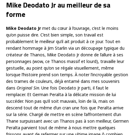
Mike Deodato Jr au meilleur de sa
forme
Mike Deodato Jr
met du cœur à l’ouvrage, c’est le moins
qu’on puisse dire. C’est bien simple, son travail est
probablement le meilleur qu’il ait produit à ce jour. Tout en
rendant hommage à Jim Starlin via un découpage typique du
créateur de Thanos, Mike Deodato Jr donne de l’allure à ses
personnages (wow, ce Thanos massif et lourd), travaille leur
gestuelle, au point qu’on se régale visuellement, même
lorsque l’histoire prend son temps. À noter l’incroyable gestion
des trames de couleurs, déjà entamé dans mes souvenirs
dans
Original Sin
. Une fois Deodato Jr parti, il faut le
remplacer. Et German Peralta à la délicate mission de lui
succéder. Non pas qu’il soit mauvais, loin de là, mais on
descend tout de même d’un cran une fois que Peralta arrive
sur la série. Chargé de mettre en scène l’affrontement d’un
Thane surpuissant avec un Thanos pas à son meilleur, Germen
Peralta parvient tout de même à nous mettre quelques
frissons avant de refermer sur une ultime image ô combien