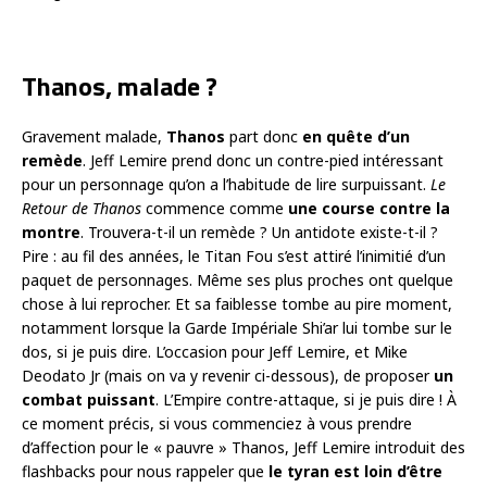
Thanos, malade ?
Gravement malade,
Thanos
part donc
en quête d’un
remède
. Jeff Lemire prend donc un contre-pied intéressant
pour un personnage qu’on a l’habitude de lire surpuissant.
Le
Retour de Thanos
commence comme
une course contre la
montre
. Trouvera-t-il un remède ? Un antidote existe-t-il ?
Pire : au fil des années, le Titan Fou s’est attiré l’inimitié d’un
paquet de personnages. Même ses plus proches ont quelque
chose à lui reprocher. Et sa faiblesse tombe au pire moment,
notamment lorsque la Garde Impériale Shi’ar lui tombe sur le
dos, si je puis dire. L’occasion pour Jeff Lemire, et Mike
Deodato Jr (mais on va y revenir ci-dessous), de proposer
un
combat puissant
. L’Empire contre-attaque, si je puis dire ! À
ce moment précis, si vous commenciez à vous prendre
d’affection pour le « pauvre » Thanos, Jeff Lemire introduit des
flashbacks pour nous rappeler que
le tyran est loin d’être