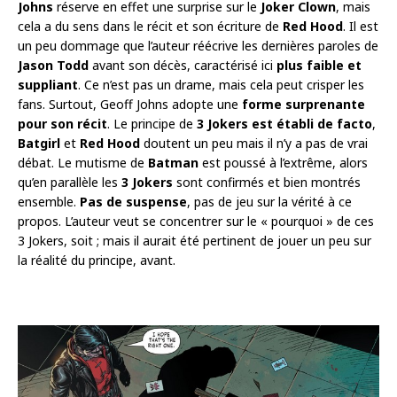
Johns
réserve en effet une surprise sur le
Joker Clown
, mais
cela a du sens dans le récit et son écriture de
Red Hood
. Il est
un peu dommage que l’auteur réécrive les dernières paroles de
Jason Todd
avant son décès, caractérisé ici
plus faible et
suppliant
. Ce n’est pas un drame, mais cela peut crisper les
fans. Surtout, Geoff Johns adopte une
forme surprenante
pour son récit
. Le principe de
3 Jokers est établi de facto
,
Batgirl
et
Red
Hood
doutent un peu mais il n’y a pas de vrai
débat. Le mutisme de
Batman
est poussé à l’extrême, alors
qu’en parallèle les
3 Jokers
sont confirmés et bien montrés
ensemble.
Pas de suspense
, pas de jeu sur la vérité à ce
propos. L’auteur veut se concentrer sur le « pourquoi » de ces
3 Jokers, soit ; mais il aurait été pertinent de jouer un peu sur
la réalité du principe, avant.