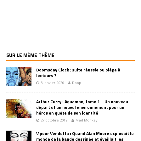
SUR LE MÊME THÈME
Doomsday Clock : suite réussie ou piège à
lecteurs ?
3 janvier 2020
Doop
Arthur Curry : Aquaman, tome 1 – Un nouveau
départ et un nouvel environnement pour un
héros en quête de son identité
27 octobre 2019
Mad Monkey
V pour Vendetta : Quand Alan Moore explosait le
monde de la bande dessinée et éveillait les