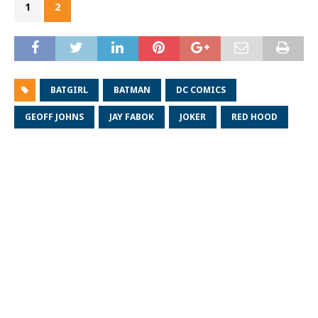
1
2
BATGIRL
BATMAN
DC COMICS
GEOFF JOHNS
JAY FABOK
JOKER
RED HOOD