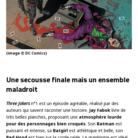
(image © DC Comics)
Une secousse finale mais un ensemble
maladroit
Three Jokers
n°1 est un épisode agréable, réalisé par des
auteurs qui savent raconter une histoire.
Jay
Fabok
livre de
très belles planches, proposant une
atmosphère lourde
pour des personnages bien croqués
. Son
Batman
est
puissant et intense, sa
Batgirl
est athlétique et belle, son
Red
Hood
est bien sur la corde raide. Le graphisme est idéal,