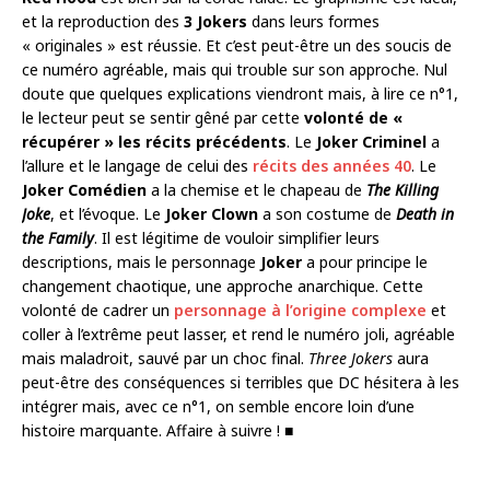
et la reproduction des
3 Jokers
dans leurs formes
« originales » est réussie. Et c’est peut-être un des soucis de
ce numéro agréable, mais qui trouble sur son approche. Nul
doute que quelques explications viendront mais, à lire ce n°1,
le lecteur peut se sentir gêné par cette
volonté de «
récupérer » les récits précédents
. Le
Joker Criminel
a
l’allure et le langage de celui des
récits des années 40
. Le
Joker Comédien
a la chemise et le chapeau de
The Killing
Joke
, et l’évoque.
Le
Joker Clown
a son costume de
Death in
the Family
.
Il est légitime de vouloir simplifier leurs
descriptions, mais le personnage
Joker
a pour principe le
changement chaotique, une approche anarchique. Cette
volonté de cadrer un
personnage à l’origine complexe
et
coller à l’extrême peut lasser, et rend le numéro joli, agréable
mais maladroit, sauvé par un choc final.
Three Jokers
aura
peut-être des conséquences si terribles que DC hésitera à les
intégrer mais, avec ce n°1, on semble encore loin d’une
histoire marquante. Affaire à suivre !
■