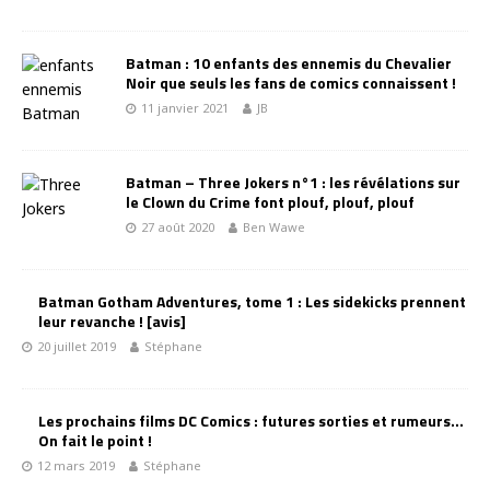
Batman : 10 enfants des ennemis du Chevalier
Noir que seuls les fans de comics connaissent !
11 janvier 2021
JB
Batman – Three Jokers n°1 : les révélations sur
le Clown du Crime font plouf, plouf, plouf
27 août 2020
Ben Wawe
Batman Gotham Adventures, tome 1 : Les sidekicks prennent
leur revanche ! [avis]
20 juillet 2019
Stéphane
Les prochains films DC Comics : futures sorties et rumeurs…
On fait le point !
12 mars 2019
Stéphane