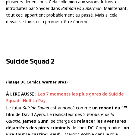
plusieurs dimensions. Cela colle bien aux visions futuristes
introduites par Snyder dans
Batman vs Superman
. Maintenant,
tout ceci appartient probablement au passé. Mais si cela
devait se faire, cela promet d’être énorme.
Suicide Squad 2
(image DC Comics, Warner Bros)
À LIRE AUSSI :
Les 7 moments les plus gores de Suicide
Squad : Hell to Pay
er
Le futur
Suicide Squad
est annoncé comme
un reboot du 1
film
de David Ayers. Le réalisateur des 2
Gardiens de la
Galaxie
,
James Gunn
, se charge de
relancer les aventures
déjantées des pires criminels
de chez DC. Comprendre :
on
vire tout le casting, sauf
… Margot Robbie dans le rôle