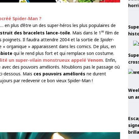
horr
ocréé Spider-Man ?
en plus d’être un des super-héros les plus populaires de
Supe
re
struit
des bracelets lance-toile
. Mais dans le 1
film de
hist
 poignets. Il faudra attendre 2004 et la sortie de
Spider-
e « organique » apparaissent dans les comics. De plus, en
biote
qui le rend plus fort et qui remplace son costume.
Supe
lité un super-vilain monstrueux appelé
Venom
. Enfin,
cros
e avec des pouvoirs améliorés. N’oublions pas le passage où
e ci-dessous. Mais
ces pouvoirs améliorés
ne durent
oujours par redevenir ce bon vieux Spider-Man !
Week
un a
Esca
sign
brill