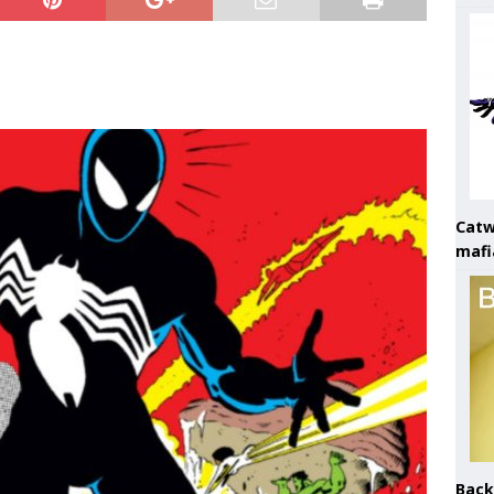
Catw
mafi
Back