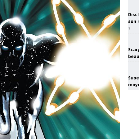
Discl
son 
?
Scary
beau
Super
moye