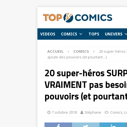
VIDEOS
COMICS
TOPS
UNIVERS
ACCUEIL
COMICS
20 super-héros 
ajoute des pouvoirs (et pourtant…)
20 super-héros SURP
VRAIMENT pas besoin
pouvoirs (et pourtan
7 octobre 2018
Stéphane
Comics
,
L