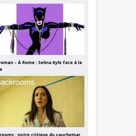
oman – À Rome : Selina Kyle face à la
a
rooms : notre critique du cauchemar