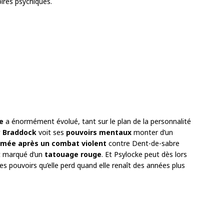
pires psychiques.
e
a énormément évolué, tant sur le plan de la personnalité
y Braddock
voit ses
pouvoirs mentaux
monter d’un
rmée après un combat violent
contre Dent-de-sabre
t marqué d’un
tatouage rouge
. Et Psylocke peut dès lors
Des pouvoirs qu’elle perd quand elle renaît des années plus