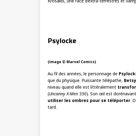
Krosakis, une race d’extra-terrestres et vam
Psylocke
(image © Marvel Comics)
Au fil des années, le personnage de
Psylock
que du physique. Puissante télépathe,
Bets
niveau quand elle est littéralement
transfo
(
Uncanny X-Men
330). Son œil est dorénavan
utiliser les ombres pour se téléporter
. 
tard.