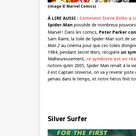
(image © Marvel Comics)
À LIRE AUSSI :
Comment Steve Ditko a c
Spider-Man
possède de nombreux pouvoirs… 
Marvel ! Dans les comics,
Peter Parker con
Sam Raimi, la toile de Spider-Man sort de ses
Man 2
au cinéma pour que ces toiles d’origin
1984, pendant
Secret Wars
, récupère
un sym
Malheureusement,
ce symbiote est en réa
notons qu’en 2005, Spider-Man renaît à la vi
il est Captain Universe, on va y revenir just
jamais dans le temps, et notre héros finit t
Silver Surfer