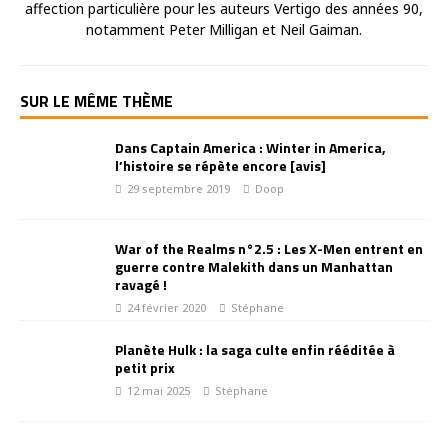
affection particulière pour les auteurs Vertigo des années 90,
notamment Peter Milligan et Neil Gaiman.
SUR LE MÊME THÈME
Dans Captain America : Winter in America,
l’histoire se répète encore [avis]
29 septembre 2019
Doop
War of the Realms n°2.5 : Les X-Men entrent en
guerre contre Malekith dans un Manhattan
ravagé !
24 février 2020
Stéphane
Planète Hulk : la saga culte enfin rééditée à
petit prix
12 mai 2025
Stéphane