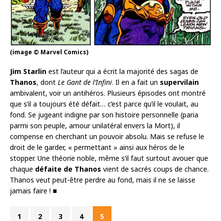
(image © Marvel Comics)
Jim Starlin
est l’auteur qui a écrit la majorité des sagas de
Thanos
, dont
Le Gant de l’Infini
. Il en a fait un
supervilain
ambivalent, voir un antihéros. Plusieurs épisodes ont montré
que s’il a toujours été défait… c’est parce qu’il le voulait, au
fond. Se jugeant indigne par son histoire personnelle (paria
parmi son peuple, amour unilatéral envers la Mort), il
compense en cherchant un pouvoir absolu. Mais se refuse le
droit de le garder, « permettant » ainsi aux héros de le
stopper. Une théorie noble, même s’il faut surtout avouer que
chaque
défaite de Thanos
vient de sacrés coups de chance.
Thanos veut peut-être perdre au fond, mais il ne se laisse
jamais faire ! ■
1
2
3
4
5