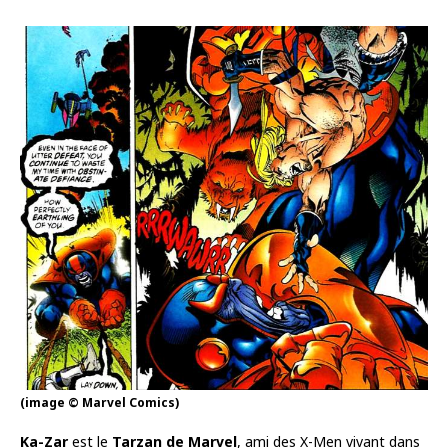
(image © Marvel Comics)
Ka-Zar
est le
Tarzan de Marvel
, ami des X-Men vivant dans