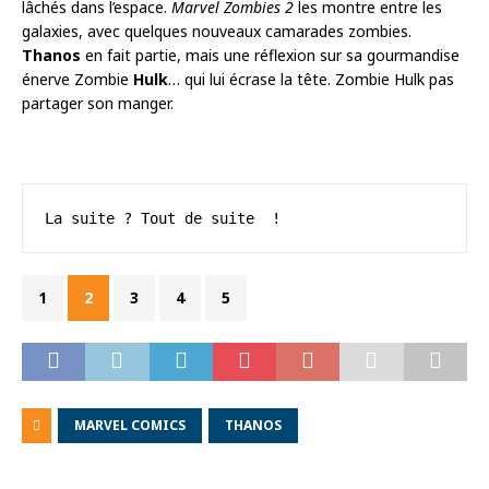
lâchés dans l’espace.
Marvel Zombies 2
les montre entre les
galaxies, avec quelques nouveaux camarades zombies.
Thanos
en fait partie, mais une réflexion sur sa gourmandise
énerve Zombie
Hulk
… qui lui écrase la tête. Zombie Hulk pas
partager son manger.
La suite ? Tout de suite  !
1
2
3
4
5
MARVEL COMICS
THANOS