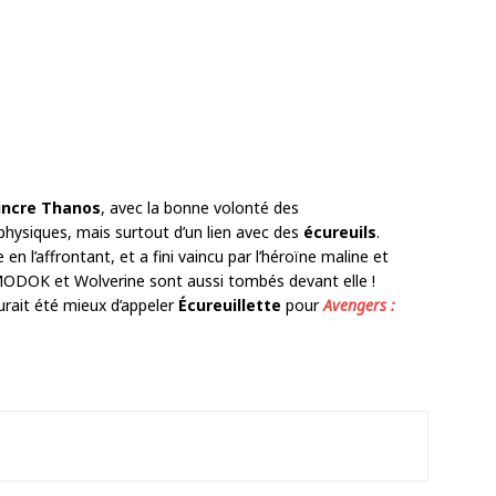
incre
Thanos
, avec la bonne volonté des
physiques, mais surtout d’un lien avec des
écureuils
.
 l’affrontant, et a fini vaincu par l’héroïne maline et
 MODOK et Wolverine sont aussi tombés devant elle !
 aurait été mieux d’appeler
Écureuillette
pour
Avengers :