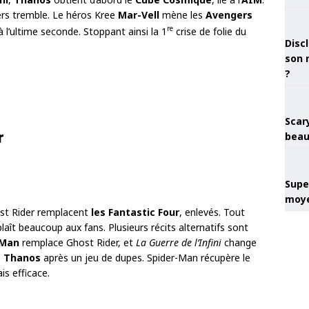
vers tremble. Le héros Kree
Mar-Vell
mène les
Avengers
re
 à l’ultime seconde. Stoppant ainsi la 1
crise de folie du
Discl
son 
?
Scary
r
beau
Super
moye
ost Rider remplacent
les Fantastic Four
, enlevés. Tout
laît beaucoup aux fans. Plusieurs récits alternatifs sont
 Man
remplace Ghost Rider, et
La Guerre de l’Infini
change
e Thanos
après un jeu de dupes. Spider-Man récupère le
is efficace.