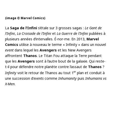
(image © Marvel Comics)
La
Saga de l’Infini
s’étale sur 3 grosses sagas :
Le Gant de
l’Infini
,
La Croisade de l’Infini
et
La
Guerre de l’Infini
publiées à
plusieurs années d’intervalles. É-nor-me. En 2013,
Marvel
Comics
utilise à nouveau le terme « Infinity » dans un nouvel
event
dans lequel les
Avengers
et les New Avengers
affrontent
Thanos
. Le Titan Fou attaque la Terre pendant
que les
Avengers
sont à l’autre bout de la galaxie. Qui reste-
t-il pour défendre notre planète contre l’assaut de
Thanos
?
er
Infinity
voit le retour de Thanos au tout 1
plan et conduit à
une succession d’
events
comme
Inhumanity
puis
Inhumains vs
X-Men
.