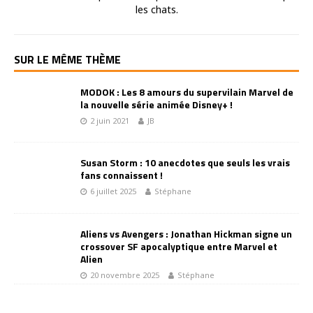
les chats.
SUR LE MÊME THÈME
MODOK : Les 8 amours du supervilain Marvel de
la nouvelle série animée Disney+ !
2 juin 2021
JB
Susan Storm : 10 anecdotes que seuls les vrais
fans connaissent !
6 juillet 2025
Stéphane
Aliens vs Avengers : Jonathan Hickman signe un
crossover SF apocalyptique entre Marvel et
Alien
20 novembre 2025
Stéphane