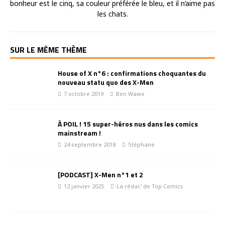
bonheur est le cinq, sa couleur préférée le bleu, et il n’aime pas
les chats.
SUR LE MÊME THÈME
House of X n°6 : confirmations choquantes du
nouveau statu quo des X-Men
7 octobre 2019
Ben Wawe
À POIL ! 15 super-héros nus dans les comics
mainstream !
24 septembre 2018
Stéphane
[PODCAST] X-Men n°1 et 2
12 janvier 2025
La rédac' de Top Comics