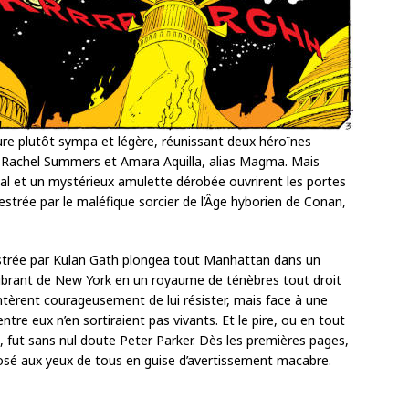
ure plutôt sympa et légère, réunissant deux héroïnes
: Rachel Summers et Amara Aquilla, alias Magma. Mais
utal et un mystérieux amulette dérobée ouvrirent les portes
estrée par le maléfique sorcier de l’Âge hyborien de Conan,
strée par Kulan Gath plongea tout Manhattan dans un
vibrant de New York en un royaume de ténèbres tout droit
tentèrent courageusement de lui résister, mais face à une
entre eux n’en sortiraient pas vivants. Et le pire, ou en tout
s, fut sans nul doute Peter Parker. Dès les premières pages,
osé aux yeux de tous en guise d’avertissement macabre.