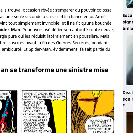
lis trouva l’occasion rêvée : s’emparer du pouvoir colossal
Esca
pas une seule seconde à saisir cette chance en or. Armé
sign
vint tout simplement invincible, et il ne fit qu’une bouchée
brill
pider-Man
. Pour avoir osé défier son autorité toute neuve,
ie pure qui les réduisit littéralement en poussière. Mais
 ressuscités avant la fin des Guerres Secrètes, pendant
ns ambiguïté. Et Spider-Man, évidemment, faisait partie du
an se transforme une sinistre mise
Discl
son 
?