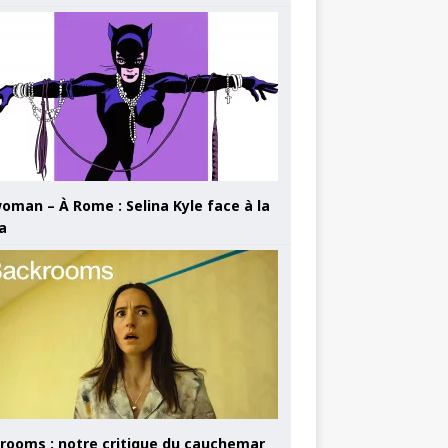
oman – À Rome : Selina Kyle face à la
a
rooms : notre critique du cauchemar