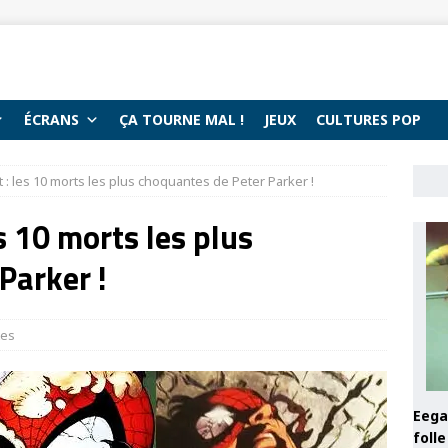
ÉCRANS
ÇA TOURNE MAL !
JEUX
CULTURES POP
: les 10 morts les plus choquantes de Peter Parker !
s 10 morts les plus
Parker !
tes
Eega 
foll