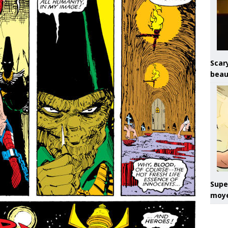
Scary
beau
Super
moye