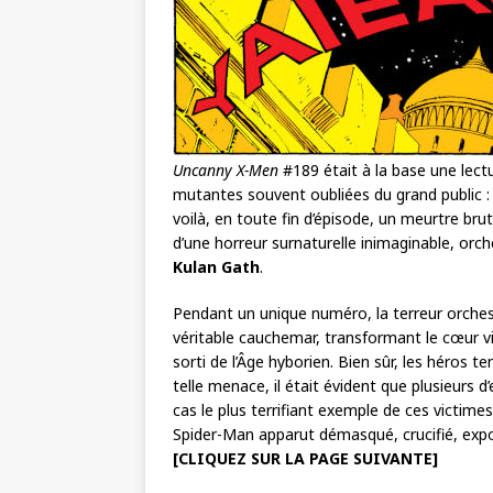
Uncanny X-Men
#189 était à la base une lect
mutantes souvent oubliées du grand public 
voilà, en toute fin d’épisode, un meurtre br
d’une horreur surnaturelle inimaginable, orch
Kulan Gath
.
Pendant un unique numéro, la terreur orche
véritable cauchemar, transformant le cœur 
sorti de l’Âge hyborien. Bien sûr, les héros 
telle menace, il était évident que plusieurs d’
cas le plus terrifiant exemple de ces victime
Spider-Man apparut démasqué, crucifié, exp
[CLIQUEZ SUR LA PAGE SUIVANTE]