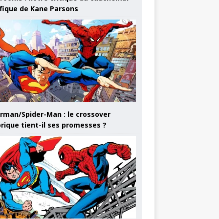
ifique de Kane Parsons
rman/Spider-Man : le crossover
orique tient-il ses promesses ?