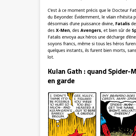
C’est à ce moment précis que le Docteur Fata
du Beyonder. Évidemment, le vilain n’hésita 
désormais d’une puissance divine,
Fatalis
de
des
X-Men
, des
Avengers
, et bien sûr de
S
Fatalis envoya aux héros une décharge d’énerg
soyons francs, même si tous les héros furent
quelques instants, ils furent bien morts, sa
lot.
Kulan Gath : quand Spider-M
en garde