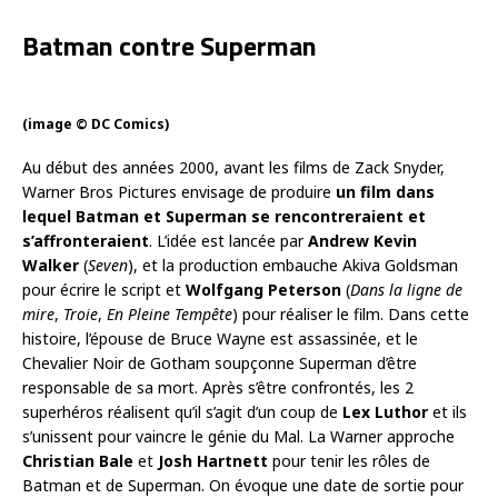
Batman contre Superman
(image © DC Comics)
Au début des années 2000, avant les films de Zack Snyder,
Warner Bros Pictures envisage de produire
un film dans
lequel Batman et Superman se rencontreraient et
s’affronteraient
. L’idée est lancée par
Andrew Kevin
Walker
(
Seven
), et la production embauche Akiva Goldsman
pour écrire le script et
Wolfgang Peterson
(
Dans la ligne de
mire
,
Troie
,
En Pleine Tempête
) pour réaliser le film. Dans cette
histoire, l’épouse de Bruce Wayne est assassinée, et le
Chevalier Noir de Gotham soupçonne Superman d’être
responsable de sa mort. Après s’être confrontés, les 2
superhéros réalisent qu’il s’agit d’un coup de
Lex Luthor
et ils
s’unissent pour vaincre le génie du Mal. La Warner approche
Christian Bale
et
Josh Hartnett
pour tenir les rôles de
Batman et de Superman. On évoque une date de sortie pour