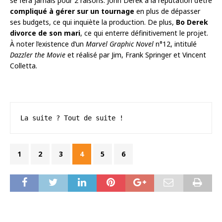
se fera jamais pour 2 raisons. John Derek a la réputation d’être
compliqué à gérer sur un tournage
en plus de dépasser
ses budgets, ce qui inquiète la production. De plus,
Bo Derek
divorce de son mari
, ce qui enterre définitivement le projet.
À noter l’existence d’un
Marvel Graphic Novel
n°12, intitulé
Dazzler the Movie
et réalisé par Jim, Frank Springer et Vincent
Colletta.
La suite ? Tout de suite !
1
2
3
4
5
6