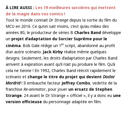
À LIRE AUSSI :
Les 19 meilleures sorcières qui mettent
de la magie dans vos comics !
Tout le monde connait
Dr Strange
depuis la sortie du film du
MCU en 2016. Ce qu’on sait moins, c’est qu’au milieu des
années 80, le producteur de séries B
Charles Band
développe
un
projet d’adaptation du Sorcier Suprême pour le
er
cinéma
. Bob Gale rédige un 1
script, abandonné au profit
d’un autre scénario.
Jack Kirby
réalise même quelques
designs. Seulement, les droits d’adaptation par Charles Band
arrivent à expiration avant qu’il n’ait pu produire le film. Qu’à
cela ne tienne ! En 1992, Charles Band réécrit rapidement le
scénario et
change le titre du projet qui devient
Doctor
Mordrid
! Il embauche l’acteur
Jeffrey Combs
, vedette de la
franchise
Re-animator
, pour jouer
un ersatz de Stephen
Strange
. 24 avant le Dr Strange « officiel », il y a donc eu
une
version officieuse
du personnage adaptée en film.