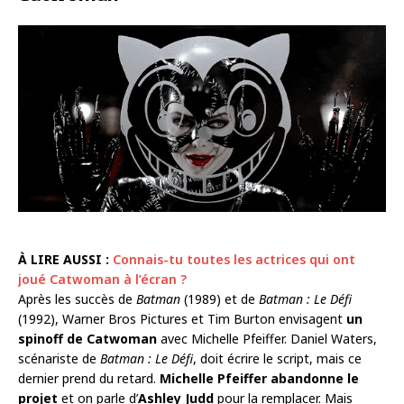
À LIRE AUSSI :
Connais-tu toutes les actrices qui ont
joué Catwoman à l’écran ?
Après les succès de
Batman
(1989) et de
Batman : Le Défi
(1992), Warner Bros Pictures et Tim Burton envisagent
un
spinoff de Catwoman
avec Michelle Pfeiffer. Daniel Waters,
scénariste de
Batman : Le Défi
, doit écrire le script, mais ce
dernier prend du retard.
Michelle Pfeiffer abandonne le
projet
et on parle d’
Ashley Judd
pour la remplacer. Mais