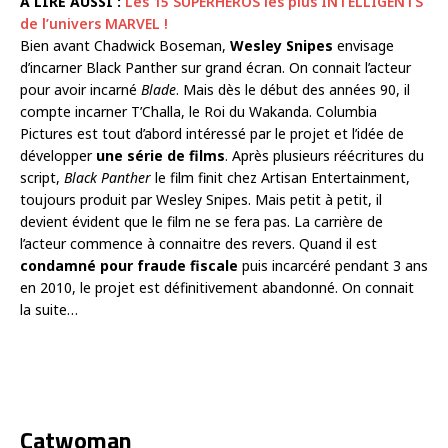
À LIRE AUSSI :
Les 15 SUPERHÉROS les plus INTELLIGENTS
de l’univers MARVEL !
Bien avant Chadwick Boseman,
Wesley Snipes
envisage
d’incarner Black Panther sur grand écran. On connait l’acteur
pour avoir incarné
Blade
. Mais dès le début des années 90, il
compte incarner T’Challa, le Roi du Wakanda. Columbia
Pictures est tout d’abord intéressé par le projet et l’idée de
développer
une série de films
. Après plusieurs réécritures du
script,
Black Panther
le film finit chez Artisan Entertainment,
toujours produit par Wesley Snipes. Mais petit à petit, il
devient évident que le film ne se fera pas. La carrière de
l’acteur commence à connaitre des revers. Quand il est
condamné pour fraude fiscale
puis incarcéré pendant 3 ans
en 2010, le projet est définitivement abandonné. On connait
la suite…
Catwoman